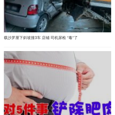
载沙罗厘下斜坡撞3车 店铺 司机尿检 “毒”了