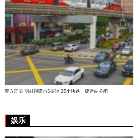
警方证实 明封锁隆市6要道 25个快铁、捷运站关闭
娱乐