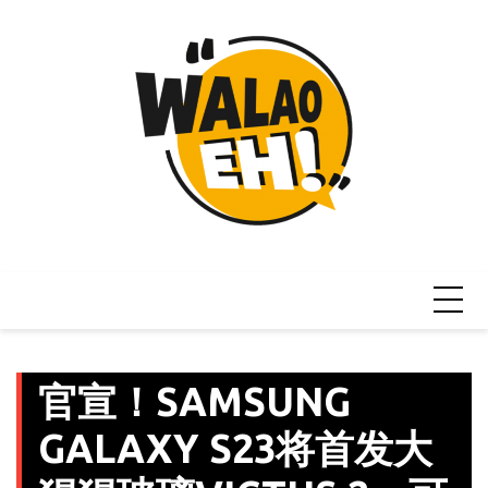
Skip
to
content
官宣！SAMSUNG
GALAXY S23将首发大