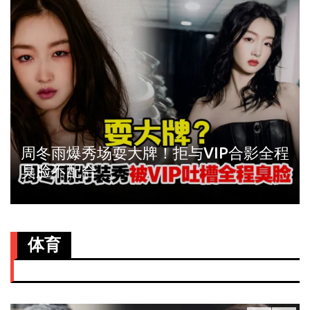
周冬雨爆秀场耍大牌！拒与VIP合影全程
臭脸不配合
体育