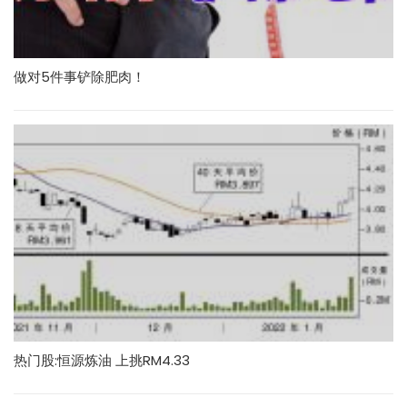
做对5件事铲除肥肉！
热门股:恒源炼油 上挑RM4.33