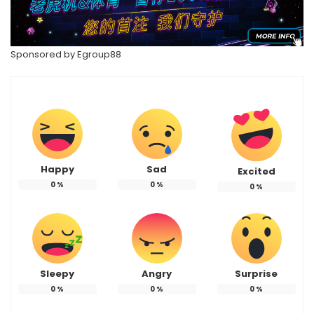
Sponsored by
Egroup88
Happy
Sad
Excited
0
%
0
%
0
%
Sleepy
Angry
Surprise
0
%
0
%
0
%