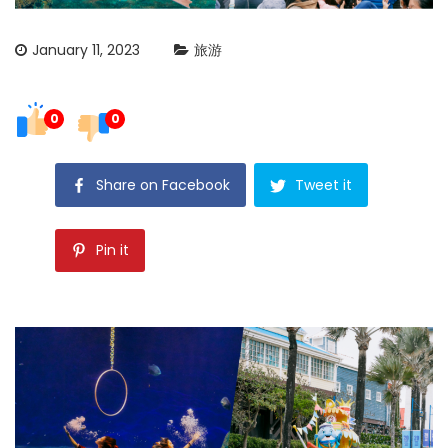
January 11, 2023
旅游
0
0
Share on Facebook
Tweet it
Pin it