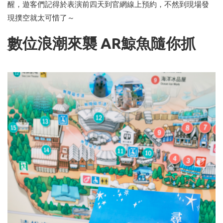
醒，遊客們記得於表演前四天到官網線上預約，不然到現場發
現撲空就太可惜了～
數位浪潮來襲 AR鯨魚隨你抓