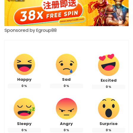
Sponsored by
Egroup88
Happy
Sad
Excited
0
%
0
%
0
%
Sleepy
Angry
Surprise
0
%
0
%
0
%