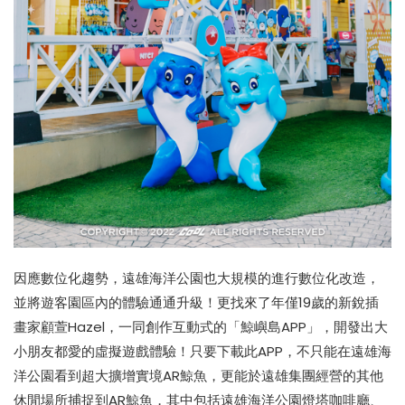
因應數位化趨勢，遠雄海洋公園也大規模的進行數位化改造，
並將遊客園區內的體驗通通升級！更找來了年僅19歲的新銳插
畫家顧萱Hazel，一同創作互動式的「鯨嶼島APP」，開發出大
小朋友都愛的虛擬遊戲體驗！只要下載此APP，不只能在遠雄海
洋公園看到超大擴增實境AR鯨魚，更能於遠雄集團經營的其他
休閒場所捕捉到AR鯨魚，其中包括遠雄海洋公園燈塔咖啡廳、