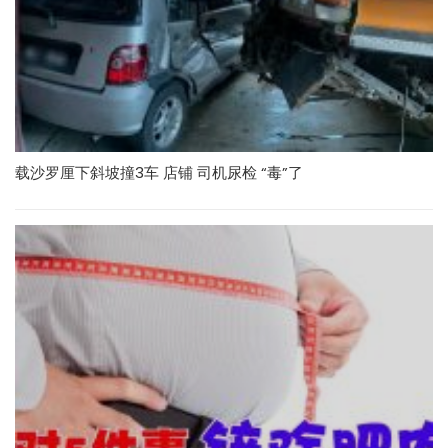
载沙罗厘下斜坡撞3车 店铺 司机尿检 “毒”了