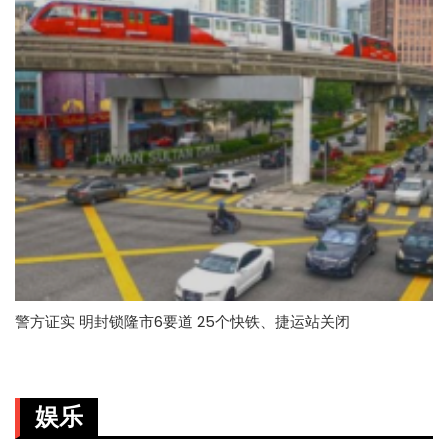
警方证实 明封锁隆市6要道 25个快铁、捷运站关闭
娱乐