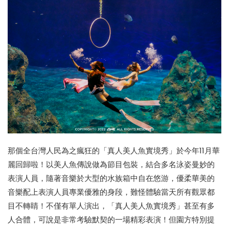
那個全台灣人民為之瘋狂的「真人美人魚實境秀」於今年11月華
麗回歸啦！以美人魚傳說做為節目包裝，結合多名泳姿曼妙的
表演人員，隨著音樂於大型的水族箱中自在悠游，優柔華美的
音樂配上表演人員專業優雅的身段，難怪體驗當天所有觀眾都
目不轉睛！不僅有單人演出，「真人美人魚實境秀」甚至有多
人合體，可說是非常考驗默契的一場精彩表演！但園方特別提