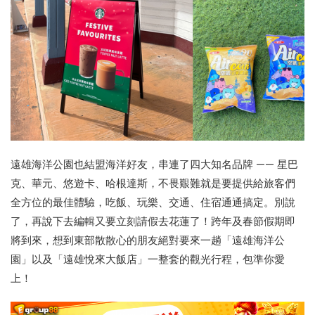
遠雄海洋公園也結盟海洋好友，串連了四大知名品牌 —— 星巴
克、華元、悠遊卡、哈根達斯，不畏艱難就是要提供給旅客們
全方位的最佳體驗，吃飯、玩樂、交通、住宿通通搞定。別說
了，再說下去編輯又要立刻請假去花蓮了！跨年及春節假期即
將到來，想到東部散散心的朋友絕對要來一趟「遠雄海洋公
園」以及「遠雄悅來大飯店」一整套的觀光行程，包準你愛
上！