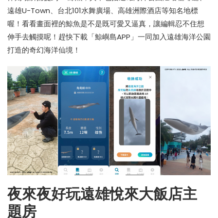
遠雄U-Town、台北101水舞廣場、高雄洲際酒店等知名地標
喔！看看畫面裡的鯨魚是不是既可愛又逼真，讓編輯忍不住想
伸手去觸摸呢！趕快下載「鯨嶼島APP」一同加入遠雄海洋公園
打造的奇幻海洋仙境！
夜來夜好玩遠雄悅來大飯店主
題房