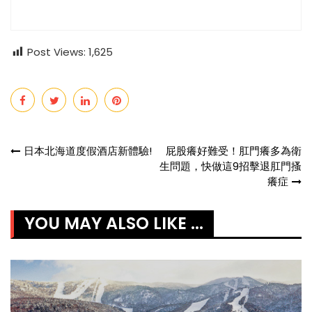
Post Views:
1,625
Post
日本北海道度假酒店新體驗!
屁股癢好難受！肛門癢多為衛
生問題，快做這9招擊退肛門搔
navigation
癢症
YOU MAY ALSO LIKE ...