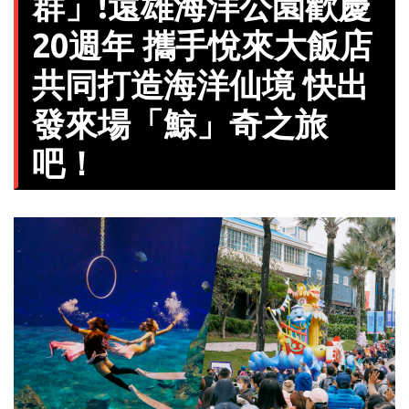
群」!遠雄海洋公園歡慶
20週年 攜手悅來大飯店
共同打造海洋仙境 快出
發來場「鯨」奇之旅
吧！