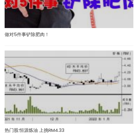
做对5件事铲除肥肉！
热门股:恒源炼油 上挑RM4.33