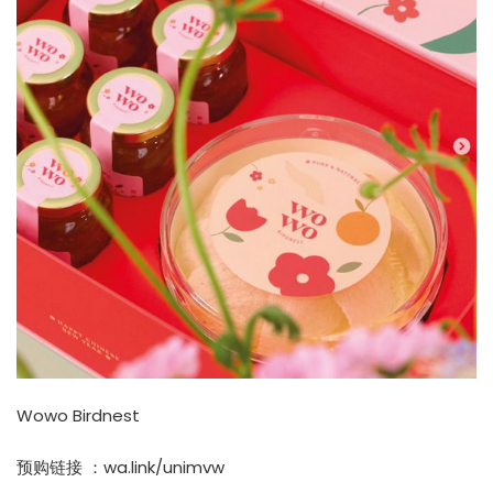
Wowo Birdnest
预购链接 ：
wa.link/unimvw