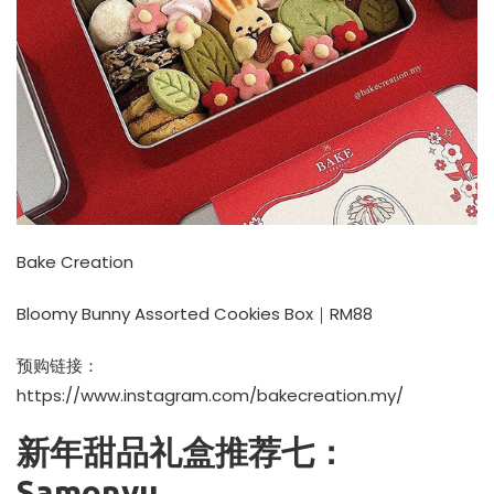
Bake Creation
Bloomy Bunny Assorted Cookies Box｜RM88
预购链接：
https://www.instagram.com/bakecreation.my/
新年甜品礼盒推荐七：
Samonyu