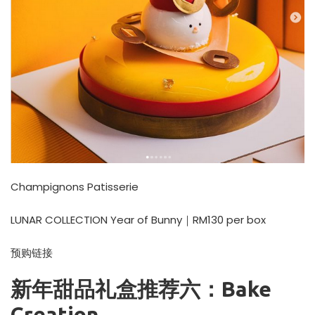
Champignons Patisserie
LUNAR COLLECTION Year of Bunny｜RM130 per box
预购链接
新年甜品礼盒推荐六：Bake
Creation