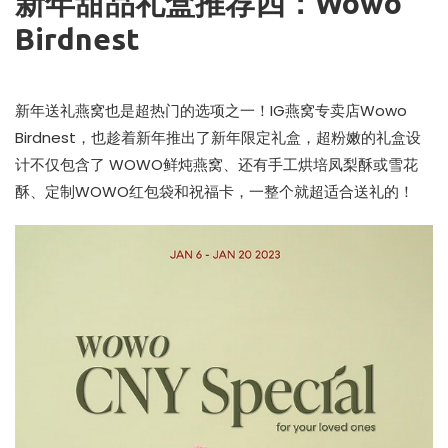
新年甜品礼盒推荐四：Wowo
Birdnest
新年送礼燕窝也是超热门的选项之一！IG燕窝专卖店Wowo
Birdnest，也趁着新年推出了新年限定礼盒，超粉嫩的礼盒设
计不仅包含了 WOWO鲜炖燕窝、还有手工烘培凤梨酥或雪花
酥、定制WOWO红包袋和祝福卡，一整个就超适合送礼的！