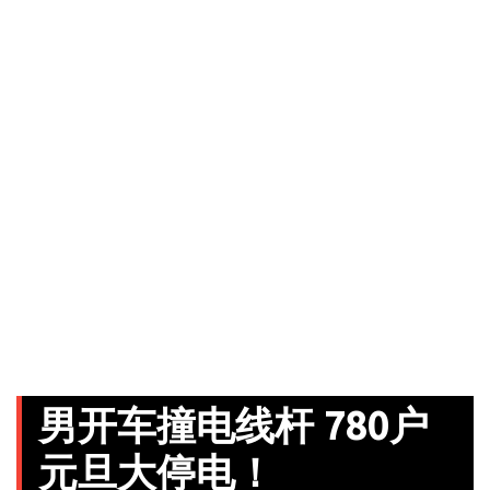
男开车撞电线杆 780户
元旦大停电！