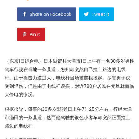
Share on Facebook
Tweet it
Pin it
（东京1日综合电）日本滋贺县大津市1日上午有一名30多岁男性
驾车行驶在当地一条县道，怎知却突然自己撞上路边的
电线
杆
。由于撞击力道过大，
电线杆
当场被连根拔起。尽管男子仅
受到轻伤，但是由于
电线杆
毁损，附近780户居民在元旦就面临
大
停电
的惨况。
根据报导，肇事的30多岁驾驶1日上午7时25分左右，行经大津
市濑田的一条县道，然而他驾驶的银色小客车却突然正面撞上
路边的
电线杆
。