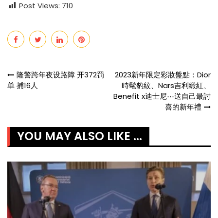
Post Views:
710
Post
隆警跨年夜设路障 开372罚
2023新年限定彩妝盤點：Dior
单 捕16人
時髦豹紋、Nars吉利緞紅、
navigation
Benefit x迪士尼⋯送自己最討
喜的新年禮
YOU MAY ALSO LIKE ...