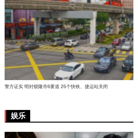
警方证实 明封锁隆市6要道 25个快铁、捷运站关闭
娱乐