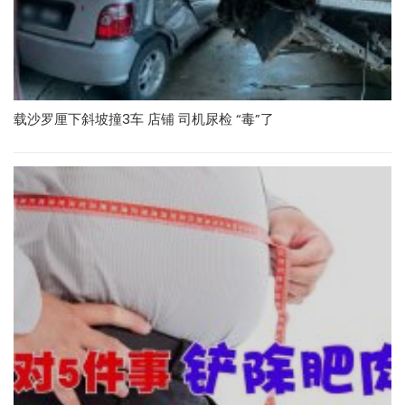
载沙罗厘下斜坡撞3车 店铺 司机尿检 “毒”了