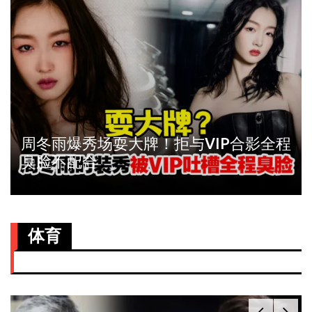
周冬雨爆秀场耍大牌！拒与VIP合影全程
臭脸不配合
体育