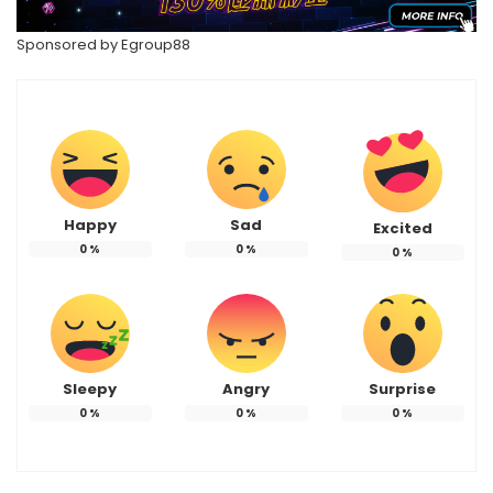
Sponsored by
Egroup88
Happy
Sad
Excited
0
%
0
%
0
%
Sleepy
Angry
Surprise
0
%
0
%
0
%