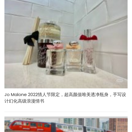
Jo Malone 2022情人节限定，超高颜值唯美透净瓶身，手写设
计幻化高级浪漫情书