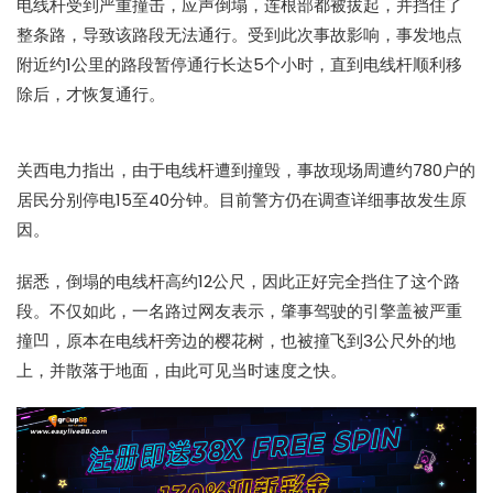
电线杆
受到严重撞击，应声倒塌，连根部都被拔起，并挡住了
整条路，导致该路段无法通行。受到此次事故影响，事发地点
附近约1公里的路段暂停通行长达5个小时，直到
电线杆
顺利移
除后，才恢复通行。
关西电力指出，由于
电线杆
遭到撞毁，事故现场周遭约780户的
居民分别
停电
15至40分钟。目前警方仍在调查详细事故发生原
因。
据悉，倒塌的
电线杆
高约12公尺，因此正好完全挡住了这个路
段。不仅如此，一名路过网友表示，肇事驾驶的引擎盖被严重
撞凹，原本在
电线杆
旁边的樱花树，也被撞飞到3公尺外的地
上，并散落于地面，由此可见当时速度之快。