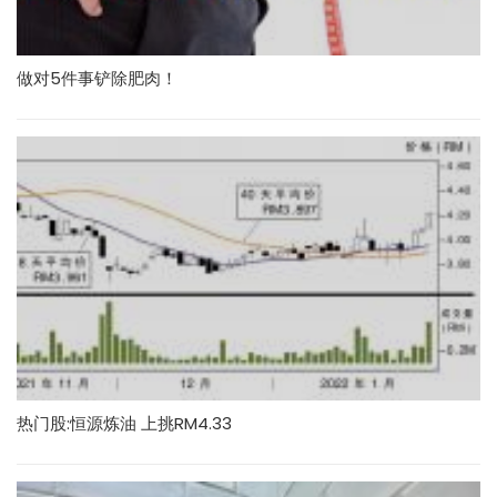
做对5件事铲除肥肉！
热门股:恒源炼油 上挑RM4.33