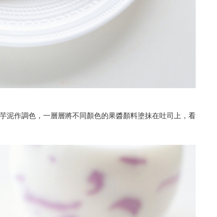
芋泥作調色，一層層將不同顏色的果醬顏料塗抹在吐司上，看