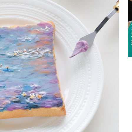
迈亚密网球公开
赛 郑钦文 王欣
瑜闯32强