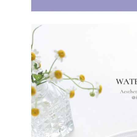
热辣滚烫》3
苏永康将邀歌迷上台合唱！
映！
肉骨茶“全世界最好吃”