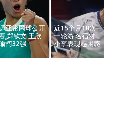
奥斯汀网球赛｜
近15个月10次
王雅繁袁悦会师
黄智勇
一轮游 名宿对
4强 中国锁定女
治背伤 
小李表现感困惑
单4强门票
英赛和