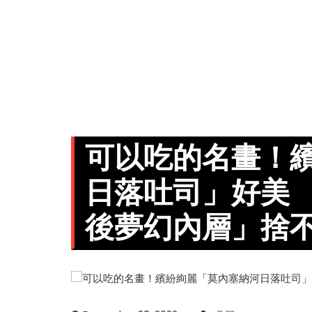
可以吃的名畫！
日落吐司」好美
後夢幻內層」捨