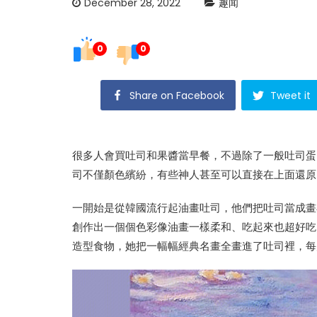
December 28, 2022
趣闻
0
0
Share on Facebook
Tweet it
很多人會買吐司和果醬當早餐，不過除了一般吐司蛋
司不僅顏色繽紛，有些神人甚至可以直接在上面還原
一開始是從韓國流行起油畫吐司，他們把吐司當成畫
創作出一個個色彩像油畫一樣柔和、吃起來也超好吃
造型食物，她把一幅幅經典名畫全畫進了吐司裡，每