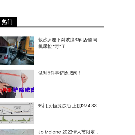
热门
载沙罗厘下斜坡撞3车 店铺 司
机尿检 “毒”了
做对5件事铲除肥肉！
热门股:恒源炼油 上挑RM4.33
Jo Malone 2022情人节限定，