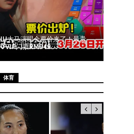
周冬雨爆秀场耍大牌！拒与VIP合
《唐人
影全程臭脸不配合
尚语贤
体育