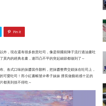
Pin it
以外，現在還有很多創意吐司，像是韓國前陣子流行過油畫吐
了莫內的經典名畫，連凹凸不平的突起細節都做到了～
布、各式口味的抹醬當作顏料，把抹醬整齊交錯抹在吐司上，
的可愛吐司！而小紅書帳號＠希子妹妹 擅長做藝術感十足的
片都美到捨不得吃～