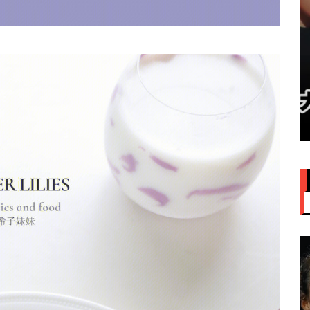
赞大马
IU大马演唱会票价来了！最贵
VVIP门票RM949