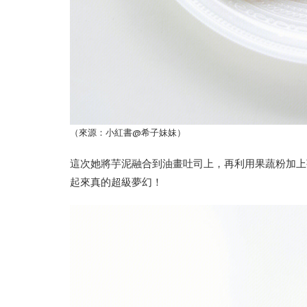
（來源：小紅書@希子妹妹）
這次她將芋泥融合到油畫吐司上，再利用果蔬粉加上
起來真的超級夢幻！