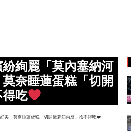
繽紛絢麗「莫內塞納河
 莫奈睡蓮蛋糕「切開
不得吃