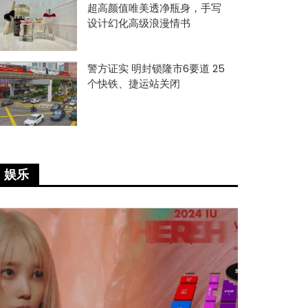
超高颜值唯美透净瓶身，手写
设计幻化高级浪漫情书
警方证实 明封锁隆市6要道 25
个快铁、捷运站关闭
娱乐