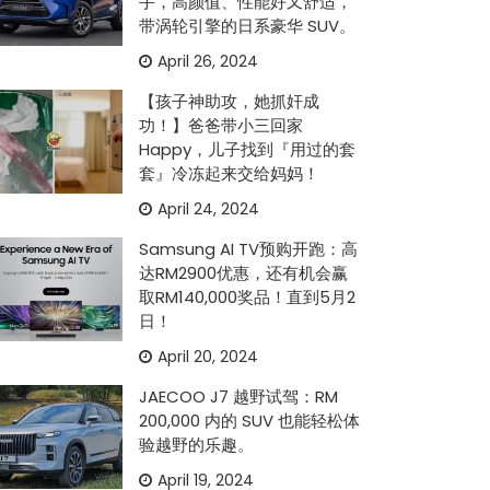
手，高颜值、性能好又舒适，
带涡轮引擎的日系豪华 SUV。
April 26, 2024
【孩子神助攻，她抓奸成
功！】爸爸带小三回家
Happy，儿子找到『用过的套
套』冷冻起来交给妈妈！
April 24, 2024
Samsung AI TV预购开跑：高
达RM2900优惠，还有机会赢
取RM140,000奖品！直到5月2
日！
April 20, 2024
JAECOO J7 越野试驾：RM
200,000 内的 SUV 也能轻松体
验越野的乐趣。
April 19, 2024