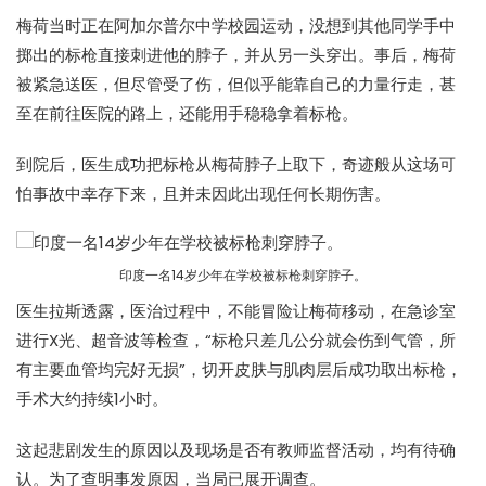
梅荷当时正在阿加尔普尔中学校园运动，没想到其他同学手中
掷出的标枪直接刺进他的脖子，并从另一头穿出。事后，梅荷
被紧急送医，但尽管受了伤，但似乎能靠自己的力量行走，甚
至在前往医院的路上，还能用手稳稳拿着标枪。
到院后，医生成功把标枪从梅荷脖子上取下，奇迹般从这场可
怕事故中幸存下来，且并未因此出现任何长期伤害。
印度一名14岁少年在学校被标枪刺穿脖子。
医生拉斯透露，医治过程中，不能冒险让梅荷移动，在急诊室
进行X光、超音波等检查，“标枪只差几公分就会伤到气管，所
有主要血管均完好无损”，切开皮肤与肌肉层后成功取出标枪，
手术大约持续1小时。
这起悲剧发生的原因以及现场是否有教师监督活动，均有待确
认。为了查明事发原因，当局已展开调查。