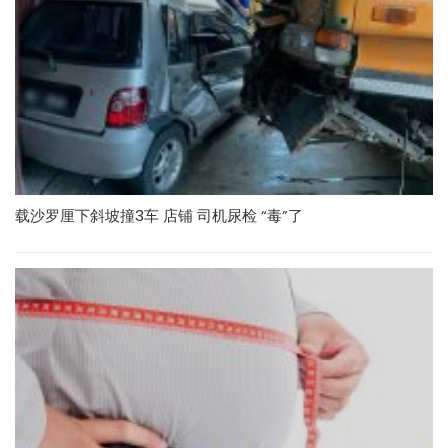
载沙罗厘下斜坡撞3车 店铺 司机尿检 “毒”了