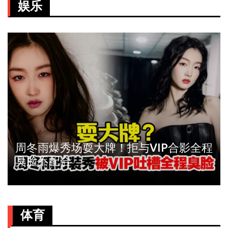
娱乐
周冬雨爆秀场耍大牌！拒与VIP合影全程
臭脸不配合
体育