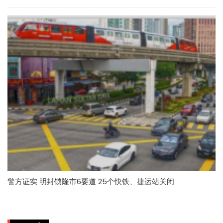
警方证实 明封锁隆市6要道 25个快铁、捷运站关闭