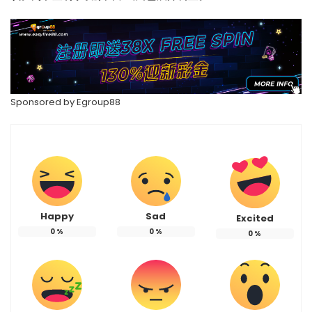
Sponsored by
Egroup88
Happy
Sad
Excited
0
%
0
%
0
%