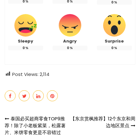
0
%
0
%
0
%
Sleepy
Angry
Surprise
0
%
0
%
0
%
Post Views:
2,114
Post
泰国必买超商零食TOP9推
【东京赏枫推荐】12个东京和周
荐！除了小老板紫菜，松露薯
边地区景点
navigation
片、米饼零食更是不容错过