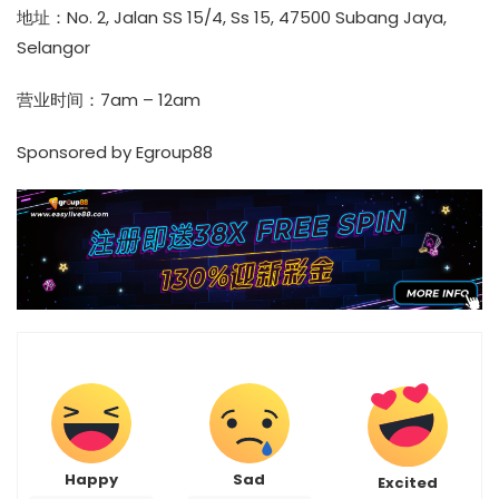
地址：No. 2, Jalan SS 15/4, Ss 15, 47500 Subang Jaya,
Selangor
营业时间：7am – 12am
Sponsored by
Egroup88
Happy
Sad
Excited