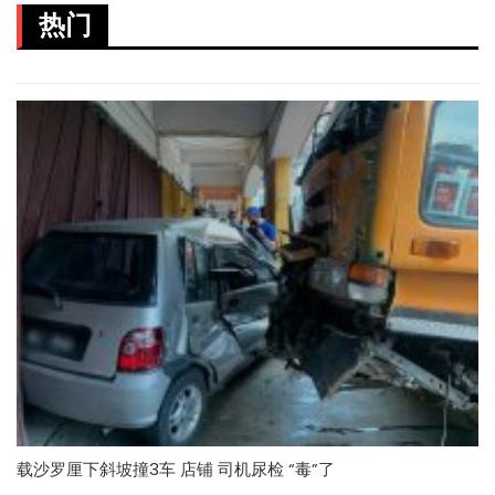
热门
载沙罗厘下斜坡撞3车 店铺 司机尿检 “毒”了