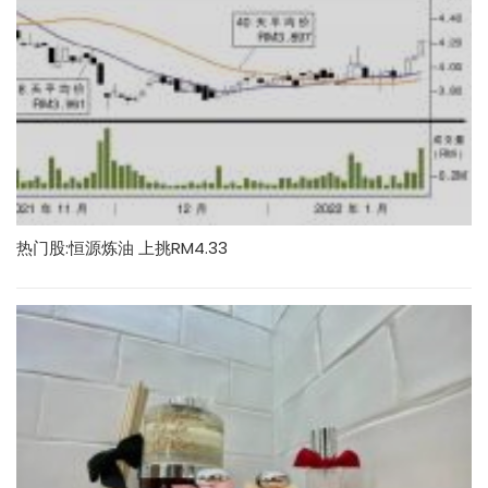
热门股:恒源炼油 上挑RM4.33