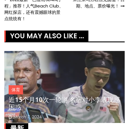
Post
程」推荐！人气Beach Club、
期、地点、票价曝光！
navigation
网红探店，还有震撼眼球的景
点统统有！
YOU MAY ALSO LIKE ...
体育
近15个月10次一轮游 名宿对小李表现感
困惑
March 7, 2024
最新