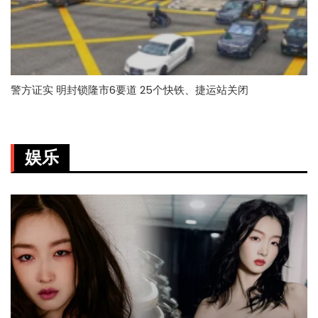
警方证实 明封锁隆市6要道 25个快铁、捷运站关闭
娱乐