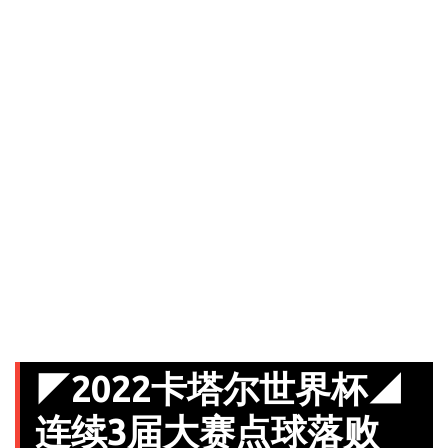
◤2022卡塔尔世界杯◢
连续3届大赛点球落败