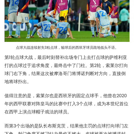
点球大战连续射失3粒点球，输球后的西班牙球员跪地低头不语。
第1轮点球大战，最后时刻替补出场专门上去打点球的萨维利亚
打的点球过于追求角度，最终击中了门柱。第2轮，索莱尔打向
球门右下角，结果这次被摩洛哥门将博诺判断对方向，直接倒
地将球扑出。
值得注意的是，索莱尔也是西班牙的固定点球手，他曾在2020
年的西甲联赛对阵皇马的比赛中打入3个点球，成为本世纪首位
在西甲上演点球帽子戏法的球员。
而第3个出场的是队长布斯克茨，结果他主罚的点球打向球门左
下角，射门角度不够刁钻力量也不够大，皮球被再次被博诺封