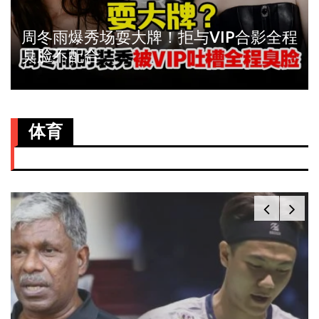
周冬雨爆秀场耍大牌！拒与VIP合影全程
臭脸不配合
体育