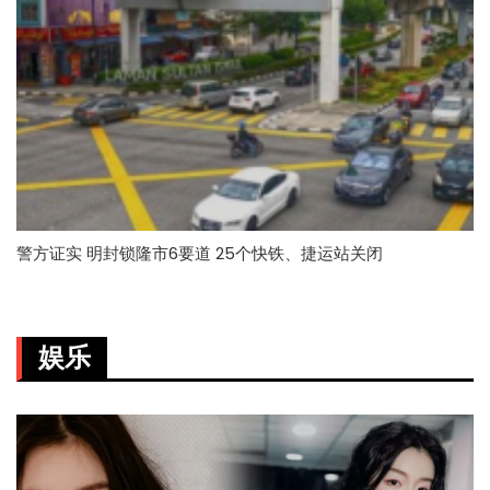
警方证实 明封锁隆市6要道 25个快铁、捷运站关闭
娱乐