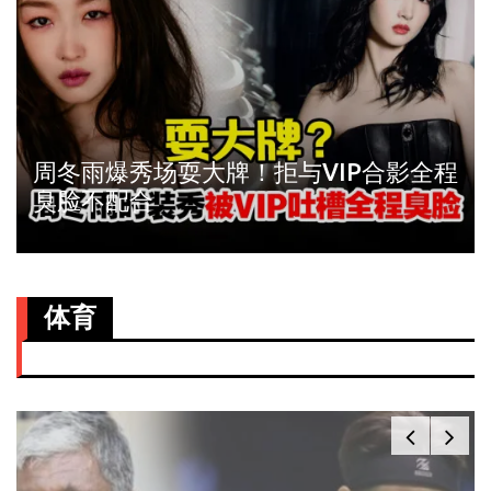
周冬雨爆秀场耍大牌！拒与VIP合影全程
臭脸不配合
体育