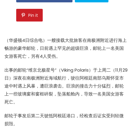
Pin it
（华盛顿4日综合电）一艘接载大批旅客在南极洲附近进行海上
畅游的豪华
邮轮
，日前遇上罕见的超级
巨浪
，
邮轮
上一名美国
女游客死亡，另有4人受伤。
出事的
邮轮
“维京北极星号”（Viking Polaris）于上周二（11月29
日）深夜在南极洲附近海域航行，驶往阿根廷南部乌斯怀亚市
途中时遇上风暴，遭
巨浪
袭击。
巨浪
的撞击力十分猛烈，
邮轮
上一些玻璃窗和窗框碎裂，坠落船舱内，导致一名美国女游客
死亡。
邮轮
于事发后第二天驶抵阿根廷港口，经检查后证实受到轻微
损毁。