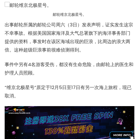
邮轮维京北极星号。
出事
邮轮
所属的
邮轮
公司周六（3日）发表声明，证实发生这宗
不幸事故。根据美国国家海洋及大气总署旗下的海洋事务部门
提供的资料，事发时在该区海域出现的
巨浪
，比周边的浪大两
倍。这种超级
巨浪
事前很难侦测得到。
事件中另有4名游客受伤，都没有生命危险，由
邮轮
上的医生和
护理人员照顾。
“维京北极星号”原定于12月5日至17日有另一次海上旅程，现已
取消。