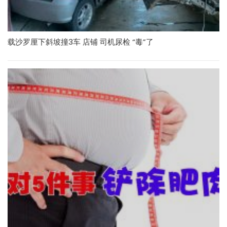
载沙罗厘下斜坡撞3车 店铺 司机尿检 “毒”了