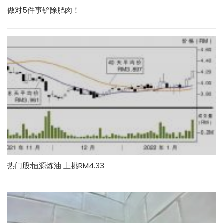
做对5件事铲除肥肉！
热门股:恒源炼油 上挑RM4.33