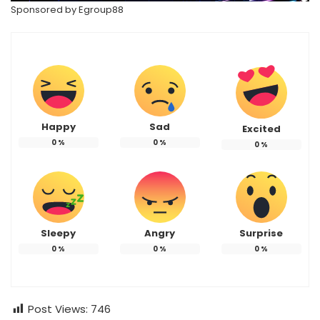
Sponsored by
Egroup88
Happy
Sad
Excited
0
%
0
%
0
%
Sleepy
Angry
Surprise
0
%
0
%
0
%
Post Views:
746