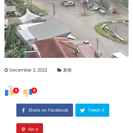
December 2, 2022
新闻
0
0
Share on Facebook
Tweet it
Pin it