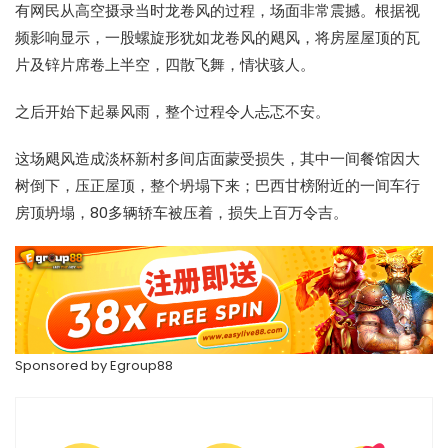
有网民从高空摄录当时
龙卷风
的过程，场面非常震撼。根据视
频影响显示，一股螺旋形犹如
龙卷风
的飓风，将房屋屋顶的瓦
片及锌片席卷上半空，四散飞舞，情状骇人。
之后开始下起暴风雨，整个过程令人忐忑不安。
这场飓风造成淡杯新村多间店面蒙受损失，其中一间餐馆因大
树倒下，压正屋顶，整个坍塌下来；巴西甘榜附近的一间车行
房顶坍塌，80多辆轿车被压着，损失上百万令吉。
Sponsored by
Egroup88