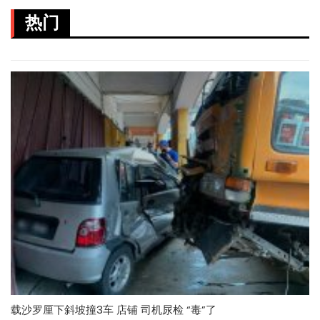
热门
载沙罗厘下斜坡撞3车 店铺 司机尿检 “毒”了