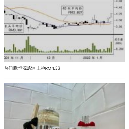
热门股:恒源炼油 上挑RM4.33