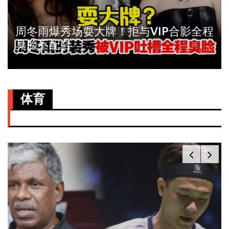
周冬雨爆秀场耍大牌！拒与VIP合影全程
臭脸不配合
体育