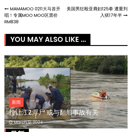
Post
MAMAMOO 0211大马首开
美国男狂殴亚裔妇125拳 遭重判
唱！专属MOO MOO区票价
入狱17年半
navigation
RM838
YOU MAY ALSO LIKE ...
新闻
拉让江2浮尸 或与翻船事故有关
March 9, 2024