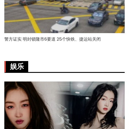
警方证实 明封锁隆市6要道 25个快铁、捷运站关闭
娱乐