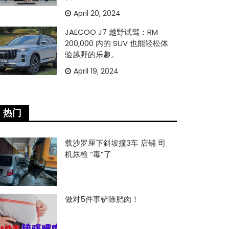
April 20, 2024
JAECOO J7 越野试驾：RM
200,000 内的 SUV 也能轻松体
验越野的乐趣。
April 19, 2024
热门
载沙罗厘下斜坡撞3车 店铺 司
机尿检 “毒”了
做对5件事铲除肥肉！