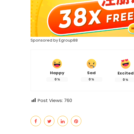
Sponsored by
Egroup88
Happy
Sad
Excited
0
%
0
%
0
%
热辣滚烫》3
苏永康将邀歌迷上台合唱！
映！
肉骨茶“全世界最好吃”
Post Views:
760