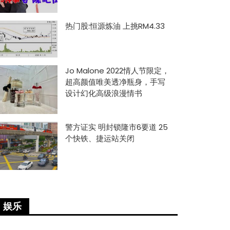
热门股:恒源炼油 上挑RM4.33
Jo Malone 2022情人节限定，
超高颜值唯美透净瓶身，手写
设计幻化高级浪漫情书
警方证实 明封锁隆市6要道 25
个快铁、捷运站关闭
娱乐