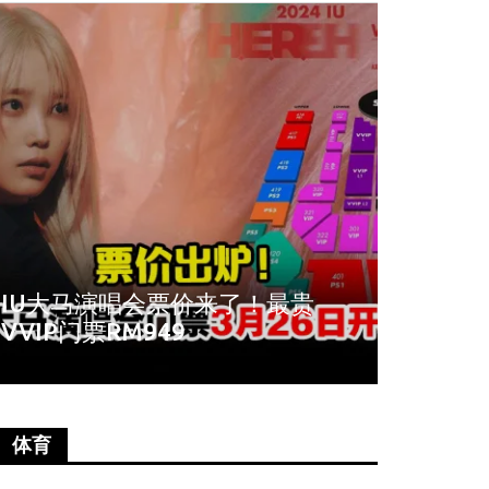
周冬雨爆秀场耍大牌！拒与VIP合
《唐人
影全程臭脸不配合
尚语贤
体育