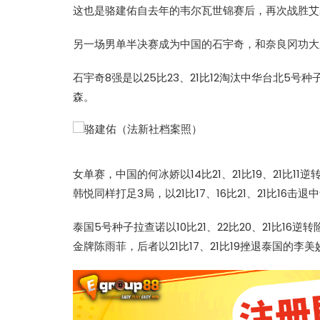
这也是
骆建佑
自去年的韦尔瓦世锦赛后，再次战胜
艾
另一场男单半决赛成为中国的石宇奇，和奈良冈功大
石宇奇8强是以25比23、21比12淘汰中华台北5号种
森。
女单赛，中国的何冰娇以14比21、21比19、21比
韩悦同样打足3局，以21比17、16比21、21比16击
泰国5号种子拉查诺以10比21、22比20、21比1
金牌陈雨菲，后者以21比17、21比19挫退泰国的李美