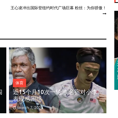
王心凌冲出国际登纽约时代广场巨幕 粉丝：为你骄傲！
迈亚密网球公开
赛 郑钦文 王欣
瑜闯32强
体育
奥斯汀网球赛｜ 王雅繁袁悦会师4
强 中国锁定女单4强门票
3
February 29, 2024