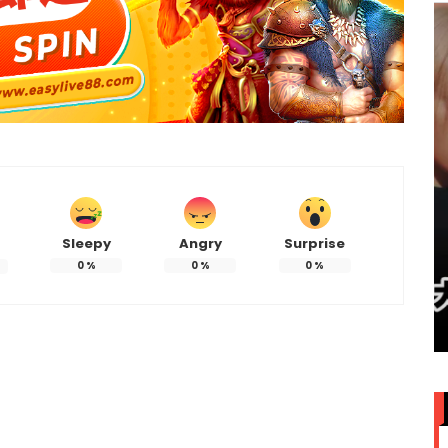
Sleepy
Angry
Surprise
0
%
0
%
0
%
赞大马
IU大马演唱会票价来了！最贵
VVIP门票RM949