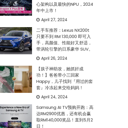
心架构以及最快的NPU，2024
年中上市！
April 27, 2024
二手车推荐：Lexus NX200t
只要不到 RM 130,000 即可入
手，高颜值、性能好又舒适，
带涡轮引擎的日系豪华 SUV。
April 26, 2024
【孩子神助攻，她抓奸成
功！】爸爸带小三回家
Happy，儿子找到『用过的套
套』冷冻起来交给妈妈！
April 24, 2024
Samsung AI TV预购开跑：高
达RM2900优惠，还有机会赢
取RM140,000奖品！直到5月2
日！