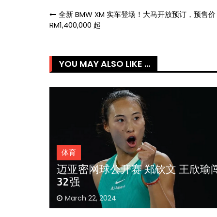
Post
全新 BMW XM 实车登场！大马开放预订，预售价
RM1,400,000 起
navigation
YOU MAY ALSO LIKE ...
体育
王欣瑜闯
近15个月10次一轮游 名宿对小李
表现感困惑
March 7, 2024