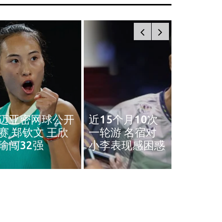
奥斯汀网球赛｜
近15个月10次
王雅繁袁悦会师
黄智勇
一轮游 名宿对
4强 中国锁定女
治背伤 
小李表现感困惑
单4强门票
英赛和
体育
体育
迈亚密网球公开赛 郑钦文 王欣瑜闯
近15个
2强
表现感
March 22, 2024
March 7, 