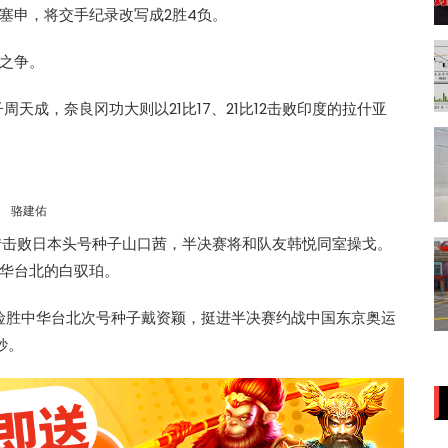
塞申
，将交手纪录改写成2胜4负。
之争。
子周天成，奈良冈功大则以21比17、21比12击败印度的拉什亚
骆建佑
11逆转击败日本头号种子山口茜，半决赛将和队友韩悦同室操戈。
退中华台北的白驭珀。
6逆转险胜中华台北次号种子戴资颖，挺进半决赛约战中国东京奥运
妙。