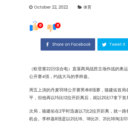
October 22, 2022
体育
0
0
Share on Facebook
Tweet it
（欧登塞22日综合电）直落两局战胜主场作战的奥
公开赛
4强，约战大马的
李梓嘉
。
周五上演的
丹麦羽球公开赛
男单8强赛，
骆建佑
首局
平，但他再以15比12拉开距离后，就以21比17拿下首
次局，
骆建佑
在2平时迅速以7比2拉开距离，就一路
机会。
李梓嘉
8强是以21比16、18比21、21比18淘