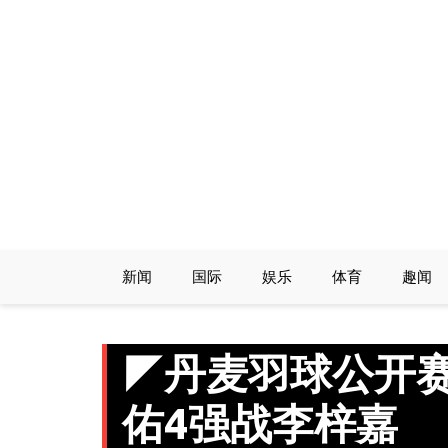
Skip
to
content
新闻
国际
娱乐
体育
趣闻
◤丹麦羽球公开赛
佑4强战李梓嘉