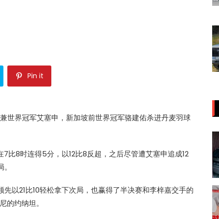
Pin it
运兼世界冠军
艾塞申
，新加坡前世界冠军
骆建佑
杀进
丹麦羽球
在7比8时连得5分，以12比8反超，之后尽管遭
艾塞申
追成12
局。
领先以21比10轻松拿下次局，也赢得了半决赛和
李梓嘉
交手的
汰印尼的约纳坦。