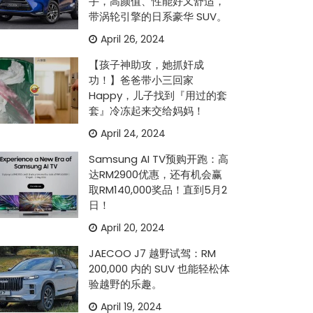
手，高颜值、性能好又舒适，
带涡轮引擎的日系豪华 SUV。
April 26, 2024
【孩子神助攻，她抓奸成
功！】爸爸带小三回家
Happy，儿子找到『用过的套
套』冷冻起来交给妈妈！
April 24, 2024
Samsung AI TV预购开跑：高
达RM2900优惠，还有机会赢
取RM140,000奖品！直到5月2
日！
April 20, 2024
JAECOO J7 越野试驾：RM
200,000 内的 SUV 也能轻松体
验越野的乐趣。
April 19, 2024