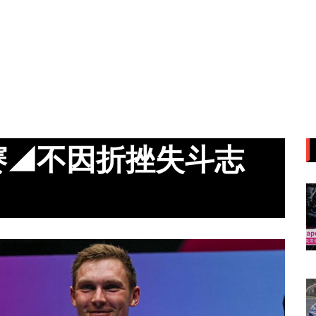
赛◢不因折挫失斗志