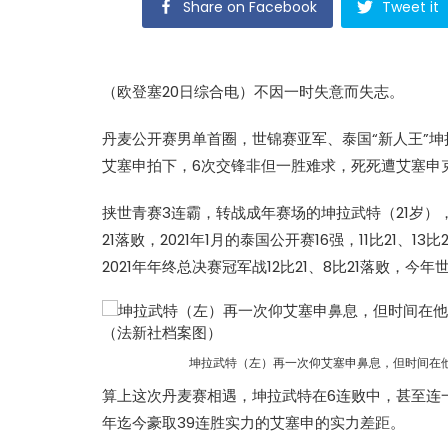
Share on Facebook
Tweet it
（欧登塞20日综合电）不因一时失意而失志。
丹麦公开赛男单首圈，世锦赛亚军、泰国“新人王”
坤
艾塞申
拍下，6次交锋非但一胜难求，死死遭
艾塞申
挟世青赛3连霸，转战成年赛场的
坤拉武特
（21岁）
21落败，2021年1月的泰国公开赛16强，11比21、13
2021年年终总决赛冠军战12比21、8比21落败，今年
坤拉武特（左）再一次仰艾塞申鼻息，但时间在
算上这次丹麦赛相遇，
坤拉武特
在6连败中，甚至连
年迄今豪取39连胜实力的
艾塞申
的实力差距。