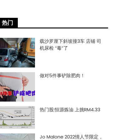
热门
载沙罗厘下斜坡撞3车 店铺 司
机尿检 “毒”了
做对5件事铲除肥肉！
热门股:恒源炼油 上挑RM4.33
Jo Malone 2022情人节限定，