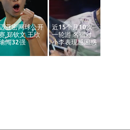
奥斯汀网球赛｜
近15个月10次
王雅繁袁悦会师
黄智勇
一轮游 名宿对
4强 中国锁定女
治背伤 
小李表现感困惑
单4强门票
英赛和
体育
体育
迈亚密网球公开赛 郑钦文 王欣瑜闯
近15个
2强
表现感
March 22, 2024
March 7, 