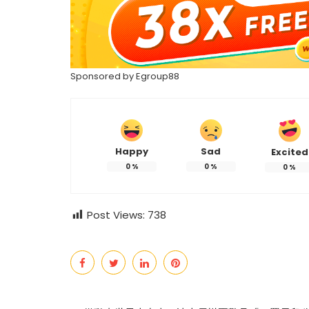
Sponsored by
Egroup88
热辣滚烫》3
苏永康将邀歌迷上台合唱！
映！
肉骨茶“全世界最好吃”
Happy
Sad
Excited
0
%
0
%
0
%
Post Views:
738