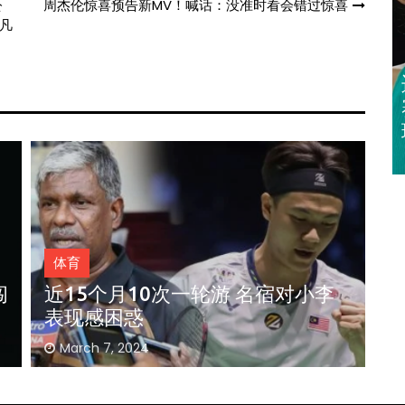
公
周杰伦惊喜预告新MV！喊话：没准时看会错过惊喜
凡
迈亚密网球公开
赛 郑钦文 王欣
瑜闯32强
体育
奥斯汀网球赛｜ 王雅繁袁悦会师4
强 中国锁定女单4强门票
3
February 29, 2024