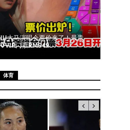
周冬雨爆秀场耍大牌！拒与VIP合
《唐人
影全程臭脸不配合
尚语贤
体育