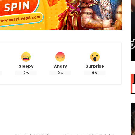
赞大马
IU大马演唱会票价来了！最贵
VVIP门票RM949
Sleepy
Angry
Surprise
0
%
0
%
0
%