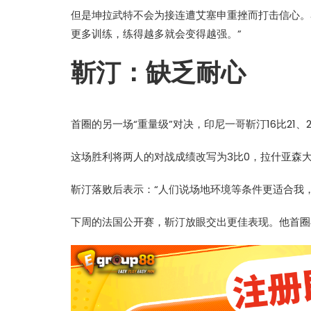
但是
坤拉武特
不会为接连遭
艾塞申
重挫而打击信心。
更多训练，练得越多就会变得越强。”
靳汀：缺乏耐心
首圈的另一场“重量级”对决，印尼一哥靳汀16比21、2
这场胜利将两人的对战成绩改写为3比0，拉什亚森
靳汀落败后表示：“人们说场地环境等条件更适合我
下周的法国公开赛，靳汀放眼交出更佳表现。他首圈