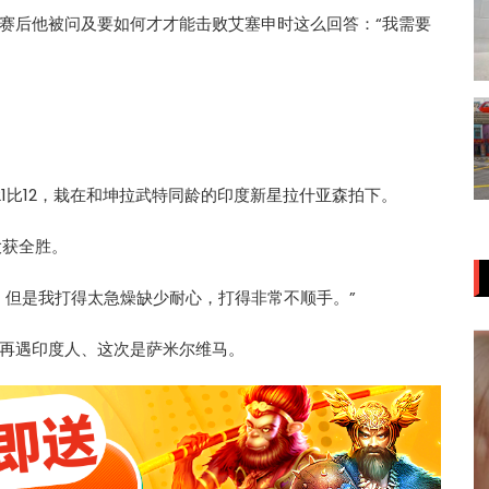
赛后他被问及要如何才才能击败
艾塞申
时这么回答：“我需要
1比12，栽在和
坤拉武特
同龄的印度新星拉什亚森拍下。
大获全胜。
，但是我打得太急燥缺少耐心，打得非常不顺手。”
再遇印度人、这次是萨米尔维马。