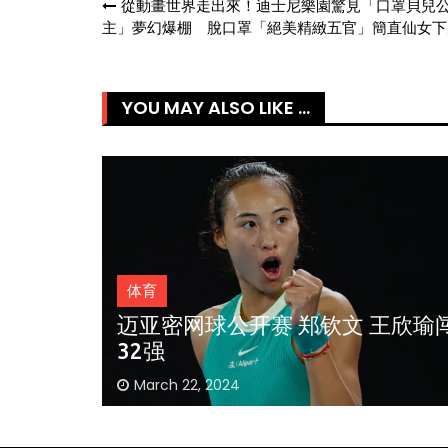
Post
從動畫世界走出來！迪士尼樂園驚見「口罩貝兒
主」夢幻爆棚 脫口罩「絕美精緻五官」簡直仙女下
navigation
YOU MAY ALSO LIKE ...
体育
王欣瑜闯
近15个月10次一轮游 名宿对小李
表现感困惑
March 7, 2024