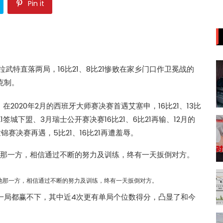
Pin it
拉武特
直落两局，16比21、8比21惨败在家乡门口作卫冕战的
克制。
，在2020年2月的西班牙大师赛决赛首遇
艾塞申
，16比21、13比
比21签城下盟、3月瑞士公开赛决赛16比21、6比21再输、12月的
世锦赛决赛再遇，5比21、16比21再遭羞辱。
他那一方，相信通过不断的努力及训练，终有一天扳倒对方。
一局都赢不下，其中近4次更有单局个位数得分，凸显了和今