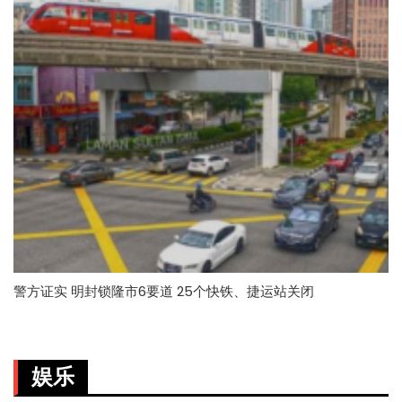
警方证实 明封锁隆市6要道 25个快铁、捷运站关闭
娱乐