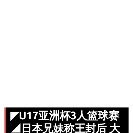
◤U17亚洲杯3人篮球赛
◢日本兄妹称王封后 大