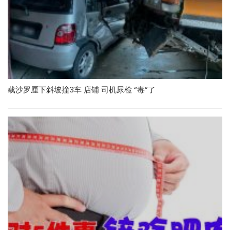
载沙罗厘下斜坡撞3车 店铺 司机尿检 “毒”了