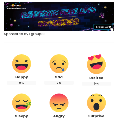
Sponsored by
Egroup88
Happy
Sad
Excited
0
%
0
%
0
%
Sleepy
Angry
Surprise