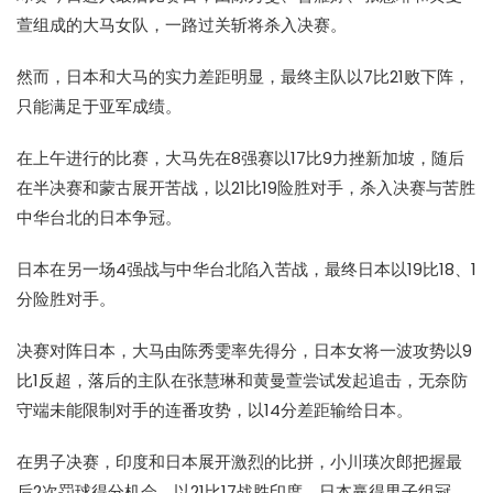
萱组成的大马女队，一路过关斩将杀入决赛。
然而，日本和大马的实力差距明显，最终主队以7比21败下阵，
只能满足于亚军成绩。
在上午进行的比赛，大马先在8强赛以17比9力挫新加坡，随后
在半决赛和蒙古展开苦战，以21比19险胜对手，杀入决赛与苦胜
中华台北的日本争冠。
日本在另一场4强战与中华台北陷入苦战，最终日本以19比18、1
分险胜对手。
决赛对阵日本，大马由陈秀雯率先得分，日本女将一波攻势以9
比1反超，落后的主队在张慧琳和黄曼萱尝试发起追击，无奈防
守端未能限制对手的连番攻势，以14分差距输给日本。
在男子决赛，印度和日本展开激烈的比拼，小川瑛次郎把握最
后2次罚球得分机会，以21比17战胜印度，日本赢得男子组冠