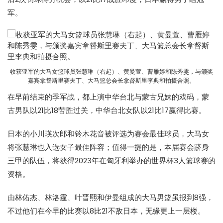
军。
收获亚军的大马女篮球员张慧琳（右起）、黄曼萱、曹雁婷和陈秀雯，与颁奖
嘉宾拿督斯里赛夫丁、大马篮总会长拿督斯里李典和拍摄合照。
在早前结束的季军战，都上演中华台北与蒙古兄妹的戏码，蒙
古男队以21比18苦胜过关，中华台北女队以21比17赢得比赛。
日本的小川瑛次郎和铃木花音被评选为赛会最佳球员，大马女
将张慧琳也入选女子最佳阵容；值得一提的是，本届赛会跻身
三甲的队伍，将获得2023年在匈牙利举办的世界杯3人篮球赛的
资格。
由林佑杰、林洛霆、叶晋熙和伊曼组成的大马男篮虽报到8强，
不过他们在今早的比赛以8比21不敌日本，无缘更上一层楼。