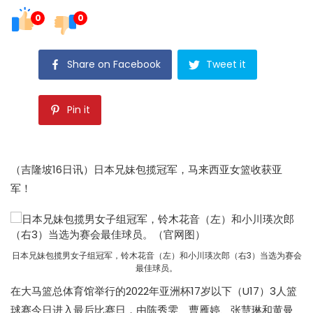
0
0
Share on Facebook
Tweet it
Pin it
（吉隆坡16日讯）日本兄妹包揽冠军，马来西亚女篮收获亚
军！
日本兄妹包揽男女子组冠军，铃木花音（左）和小川瑛次郎（右3）当选为赛会
最佳球员。
在大马篮总体育馆举行的2022年亚洲杯17岁以下（U17）3人篮
球赛今日进入最后比赛日，由陈秀雯、曹雁婷、张慧琳和黄曼