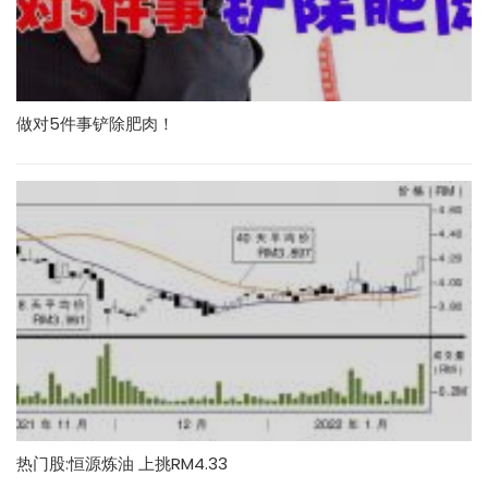
做对5件事铲除肥肉！
热门股:恒源炼油 上挑RM4.33