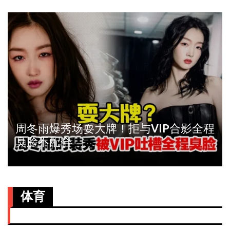
周冬雨爆秀场耍大牌！拒与VIP合影全程
臭脸不配合
体育