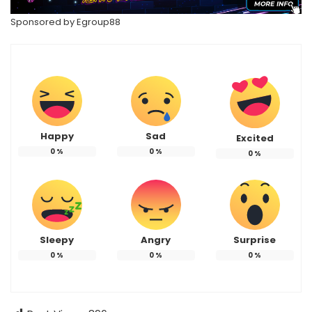
Sponsored by
Egroup88
Happy
Sad
Excited
0
%
0
%
0
%
Sleepy
Angry
Surprise
0
%
0
%
0
%