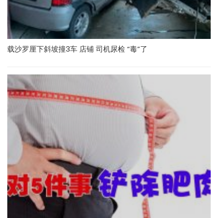
载沙罗厘下斜坡撞3车 店铺 司机尿检 “毒”了