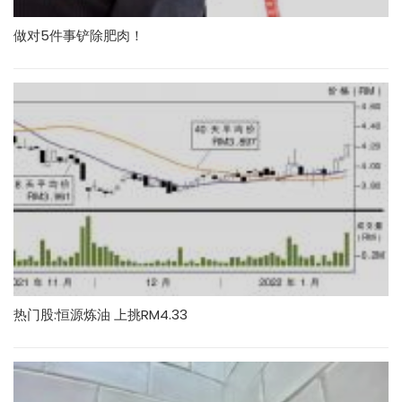
做对5件事铲除肥肉！
热门股:恒源炼油 上挑RM4.33