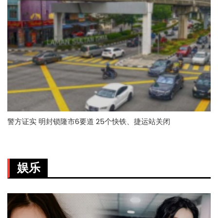
警方证实 明封锁隆市6要道 25个快铁、捷运站关闭
娱乐