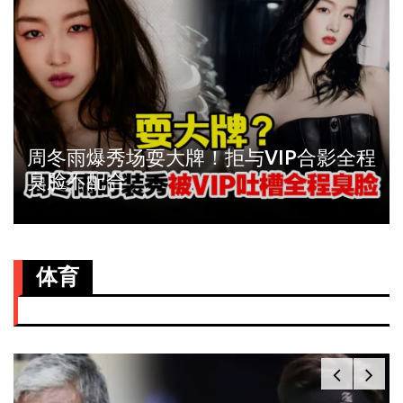
周冬雨爆秀场耍大牌！拒与VIP合影全程
臭脸不配合
体育