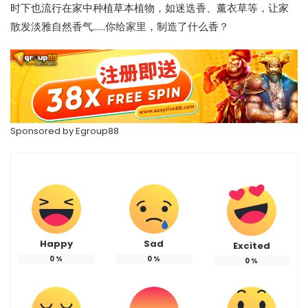
时下也流行在家中种植草本植物，如迷迭香、薰衣草等，让家
散发淡雅自然香气……你给家里，制造了什么香？
Sponsored by
Egroup88
Happy
Sad
Excited
0
%
0
%
0
%