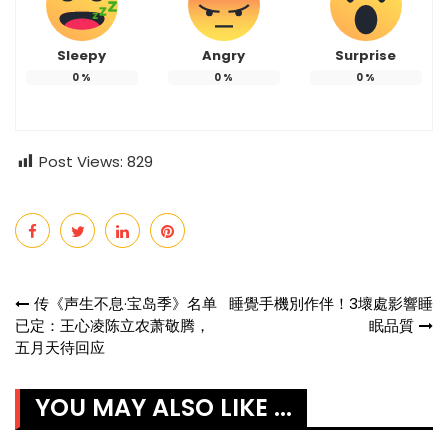
Sleepy
Angry
Surprise
0
%
0
%
0
%
Post Views:
829
Post
传《声生不息·宝岛季》名单
睡覺手機別作伴！3壞處影響睡
已定：王心凌陈立农萧敬腾，
眠品質
navigation
五月天待回应
YOU MAY ALSO LIKE ...