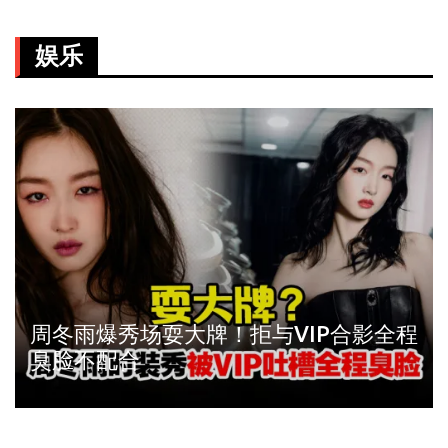
娱乐
周冬雨爆秀场耍大牌！拒与VIP合影全程
臭脸不配合