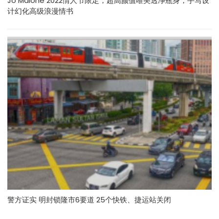
Jo Malone 2022情人节限定，超高颜值唯美透净瓶身，手写设
计幻化高级浪漫情书
警方证实 明封锁隆市6要道 25个快铁、捷运站关闭