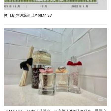
热门股:恒源炼油 上挑RM4.33