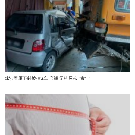
载沙罗厘下斜坡撞3车 店铺 司机尿检 “毒”了