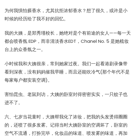
为何我惧怕搽香水，尤其抗拒浓郁香水？想了很久，或许是小
时候的经历给了我不好的回忆。
我的大姨，是郑秀瑾校长，她绝对是个有前途的女人——每一天
都会喷香氛 EDP，而非清淡香水EDT，Chanel No. 5 是她梳妆
台上的众香氛之一。
小时候我和大姨很亲，常到她家过夜。我们一起看港剧录像带
看到深夜，没有妈妈催我早睡，而且还能吹冷气(那个年代不是
每家每户都安装空调)。
害怕昆虫、老鼠到访，大姨的卧室封得密密实实，一只蚊子也
进不了。
六、七岁当花童时，大姨帮我化了浓妆，把我的头发烫得圈圈
的，还喷了很多发雾。记得当时大姨卧室的空调坏了，卧室的
空气不流通，打扮完毕，化妆品的味道、喷发雾的味道，再加