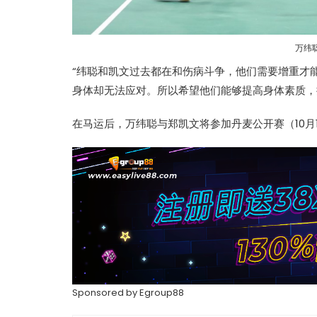
万纬
“纬聪和凯文过去都在和伤病斗争，他们需要增重才
热辣滚烫》3
苏永康将邀歌迷上台合唱！
身体却无法应对。所以希望他们能够提高身体素质，
映！
肉骨茶“全世界最好吃”
在马运后，万纬聪与郑凯文将参加丹麦公开赛（10月18
Sponsored by
Egroup88