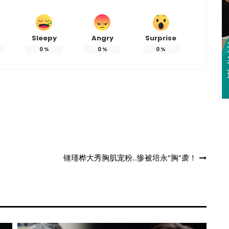
Sleepy
Angry
Surprise
迈亚密网球公开
0
%
0
%
0
%
赛 郑钦文 王欣
瑜闯32强
锺瑾桦大秀胸肌宠粉…惨被培永“胸”袭！