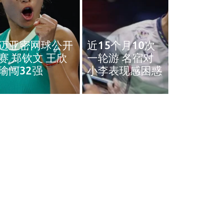
奥斯汀网球赛｜
近15个月10次
王雅繁袁悦会师
黄智勇
一轮游 名宿对
4强 中国锁定女
治背伤 
小李表现感困惑
单4强门票
英赛和