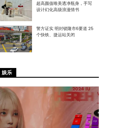
超高颜值唯美透净瓶身，手写
设计幻化高级浪漫情书
警方证实 明封锁隆市6要道 25
个快铁、捷运站关闭
娱乐