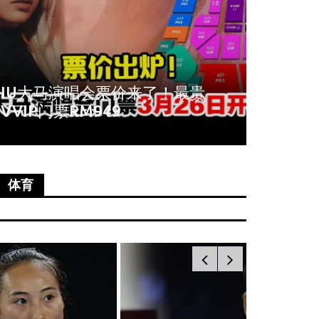
周冬雨爆秀场耍大牌！拒与VIP合
《唐人
影全程臭脸不配合
尚语贤
体育