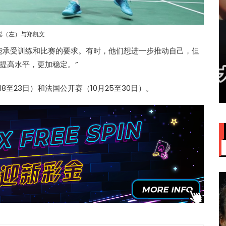
聪（左）与郑凯文
能承受训练和比赛的要求。有时，他们想进一步推动自己，但
赞大马
IU大马演唱会票价来了！最贵
提高水平，更加稳定。”
VVIP门票RM949
至23日）和法国公开赛（10月25至30日）。