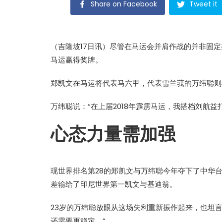
Share on Facebook
Tweet it
（吉隆坡17日讯）尽管在马运会并肩作战的并非固
马运赢得奖牌。
郑凯文在马运将代表马六甲，代表雪兰莪的万纬聪则
万纬聪说：“在上届2018年霹雳马运，我搭档刘航
心态力量需加强
现世界排名第28的郑凯文与万纬聪今年夺下了中华
差输给了印尼世界第一凯文与基迪翁。
23岁的万纬聪放眼从这场失利重新振作起来，也坦
还需要更稳定。”