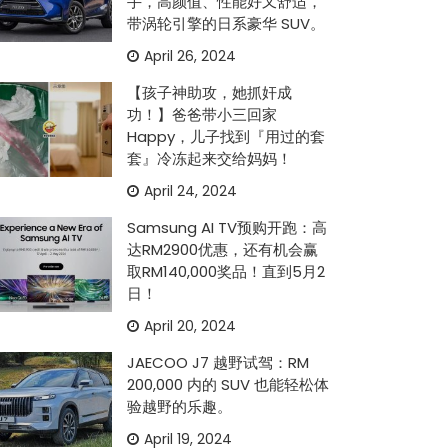
手，高颜值、性能好又舒适，
带涡轮引擎的日系豪华 SUV。
April 26, 2024
【孩子神助攻，她抓奸成
功！】爸爸带小三回家
Happy，儿子找到『用过的套
套』冷冻起来交给妈妈！
April 24, 2024
Samsung AI TV预购开跑：高
达RM2900优惠，还有机会赢
取RM140,000奖品！直到5月2
日！
April 20, 2024
JAECOO J7 越野试驾：RM
200,000 内的 SUV 也能轻松体
验越野的乐趣。
April 19, 2024