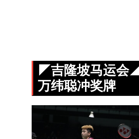
◤吉隆坡马运会
万纬聪冲奖牌