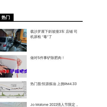
热门
载沙罗厘下斜坡撞3车 店铺 司
机尿检 “毒”了
做对5件事铲除肥肉！
热门股:恒源炼油 上挑RM4.33
Jo Malone 2022情人节限定，