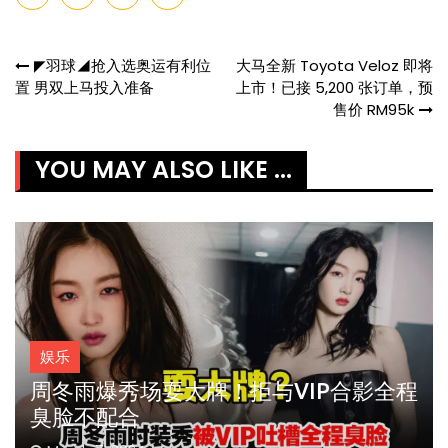
Post
◤羽球◢抢入选奥运有利位
大马全新 Toyota Veloz 即将
置 男双上马投入准备
上市！已接 5,200 张订单，预
navigation
售价 RM95k
YOU MAY ALSO LIKE ...
娱乐
周冬雨爆秀场耍大牌！拒与VIP合影全程
臭脸不配合