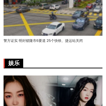
警方证实 明封锁隆市6要道 25个快铁、捷运站关闭
娱乐