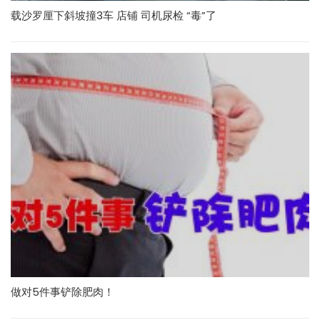
载沙罗厘下斜坡撞3车 店铺 司机尿检 “毒”了
做对5件事铲除肥肉！