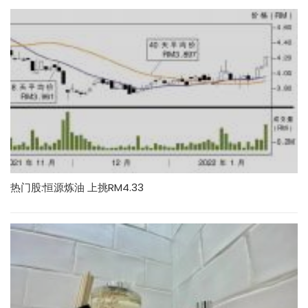
热门股:恒源炼油 上挑RM4.33