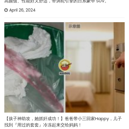
高颜值、性能好又舒适，带涡轮引擎的日系豪华 SUV。
April 26, 2024
【孩子神助攻，她抓奸成功！】爸爸带小三回家Happy，儿子
找到『用过的套套』冷冻起来交给妈妈！