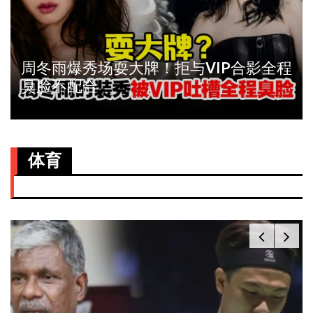
周冬雨爆秀场耍大牌！拒与VIP合影全程
臭脸不配合
体育