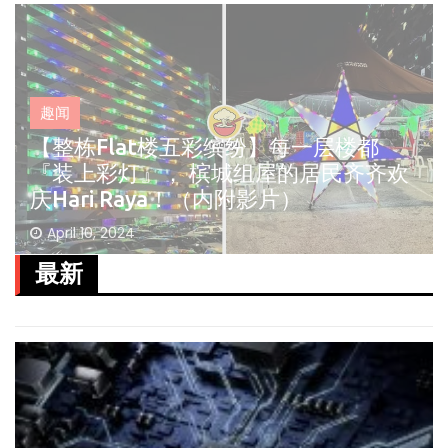
趣闻
【整栋Flat楼五彩缤纷】每一层楼都
『装上彩灯』， 槟城组屋的居民齐齐欢
庆Hari Raya！（内附影片）
April 10, 2024
最新