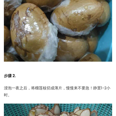
步骤 2.
浸泡一夜之后，将榴莲核切成薄片，慢慢来不要急！静置1-2小
时。