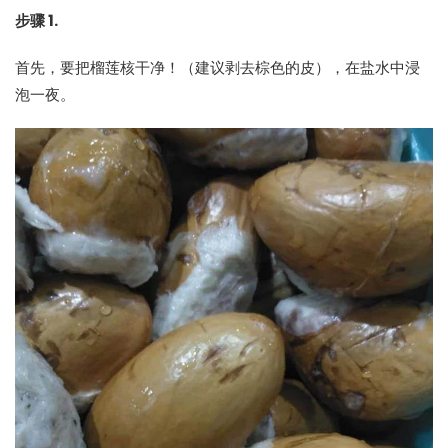
步骤 1.
首先，要把榴莲核干净！（建议剥去棕色的皮），在盐水中浸
泡一夜。