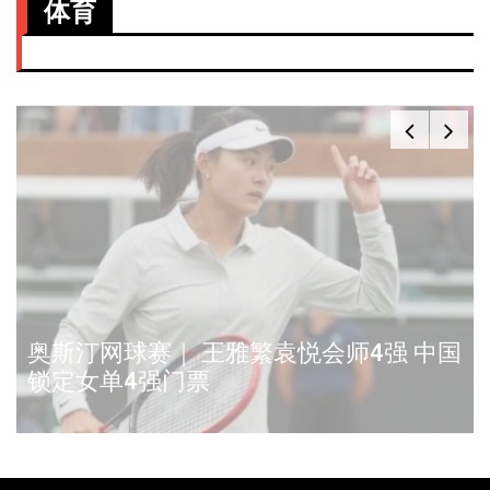
体育
奥斯汀网球赛｜ 王雅繁袁悦会师4强 中国
锁定女单4强门票