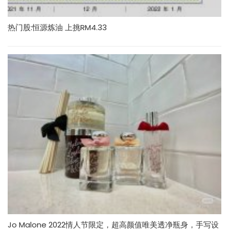
热门股:恒源炼油 上挑RM4.33
Jo Malone 2022情人节限定，超高颜值唯美透净瓶身，手写设