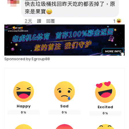
Sponsored by
Egroup88
Happy
Sad
Excited
0
%
0
%
0
%