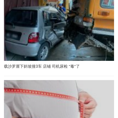
载沙罗厘下斜坡撞3车 店铺 司机尿检 “毒”了