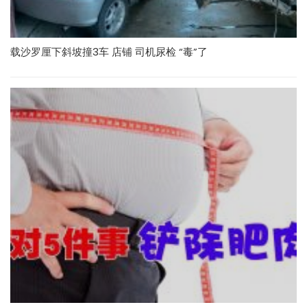
载沙罗厘下斜坡撞3车 店铺 司机尿检 “毒”了