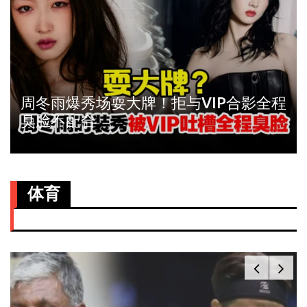
周冬雨爆秀场耍大牌！拒与VIP合影全程
臭脸不配合
体育