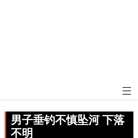
男子垂钓不慎坠河 下落
不明