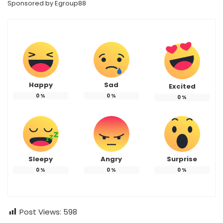
Sponsored by
Egroup88
Happy
Sad
Excited
0
%
0
%
0
%
Sleepy
Angry
Surprise
0
%
0
%
0
%
Post Views:
598