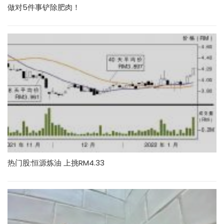
做对5件事铲除肥肉！
热门股:恒源炼油 上挑RM4.33