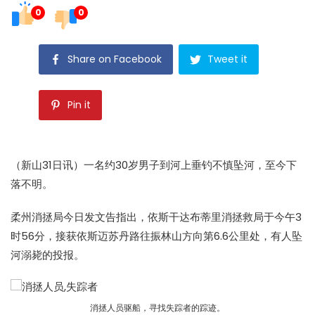
0
0
Share on Facebook
Tweet it
Pin it
（新山31日讯）一名约30岁男子到河上垂钓不慎坠河，至今下
落不明。
柔州消拯局今日发文告指出，依斯干达布蒂里消拯救局于今午3
时56分，接获依斯迈苏丹路往振林山方向第6.6公里处，有人坠
河溺毙的投报。
消拯人员驱船，寻找失踪者的踪迹。