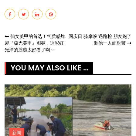
Post
仙女美甲的首选！气质感炸
国庆日 骑摩哆 遇路检 朋友跑了
裂『极光美甲』图鉴，这彩虹
剩他一人面对警
navigation
光泽的质感太好看了啊～
YOU MAY ALSO LIKE ...
新闻