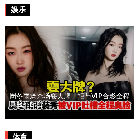
娱乐
周冬雨爆秀场耍大牌！拒与VIP合影全程
臭脸不配合
体育