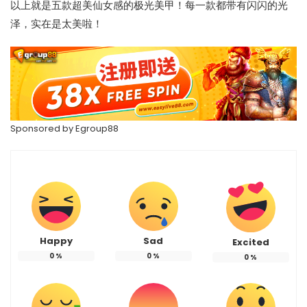
以上就是五款超美仙女感的极光美甲！每一款都带有闪闪的光
泽，实在是太美啦！
Sponsored by
Egroup88
Happy
Sad
Excited
0
%
0
%
0
%