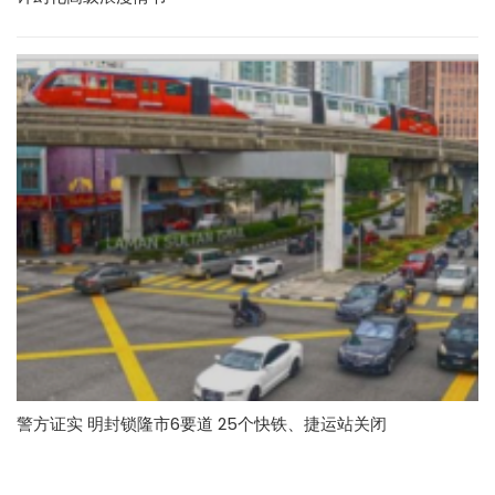
警方证实 明封锁隆市6要道 25个快铁、捷运站关闭