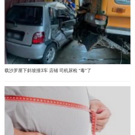
载沙罗厘下斜坡撞3车 店铺 司机尿检 “毒”了