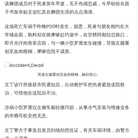
该狮团成员对于死者英年早逝，无不伤感悲戚，今早纷纷在面
子书发布贴文追忆其在狮团生涯的点点滴滴。
这场死亡车祸于昨晚约10时发生，据悉，死者与朋友相约在大
学城会面，孰料却在骑
摩哆
赴约途中，在甘榜阿都拉岔路口，
即月光仔肉骨茶店前，与一辆小型
罗厘
发生碰撞，导致左腿重
创至血肉模糊，
摩哆
也毁不成形。
死者左腿重创至血肉模糊，触目惊心。
文丁诊疗所接获市民通知后，出动救护车把伤者紧急送院救
治，可惜他在送院后不治。
涉祸小型
罗厘
仅左侧车厢轻微凹损，从事冷气安装与维修业务
的华裔司机安然无恙。
文丁警方于事发后派员到场拍照佐证，有关车祸详情，由警方