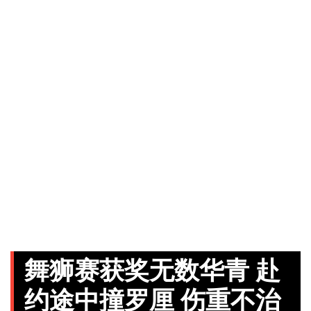
舞狮赛获奖无数华青 赴
约途中撞罗厘 伤重不治