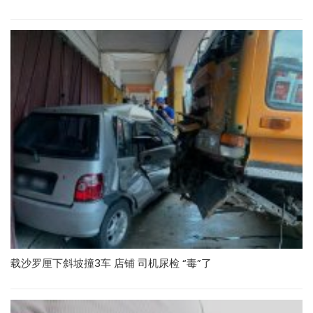
载沙罗厘下斜坡撞3车 店铺 司机尿检 “毒”了