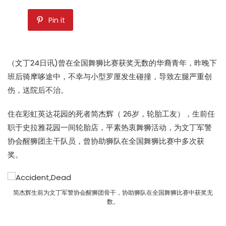
Pin it
（文丁24日讯)曾在全国
舞狮
比赛获奖无数的华裔青年，昨晚下
班后骑
摩哆
途中，不幸与小型
罗厘
发生碰撞，导致左腿严重创
伤，送院后不治。
住在彩虹英达花园的死者简杰辉（ 26岁，轮胎工友），生前任
职于史拉雅花园一间轮胎店，平素热衷
舞狮
活动，为文丁军警
协会醒狮团主干队员，曾协助狮队在全国
舞狮
比赛中多次获
奖。
简杰辉生前为文丁军警协会醒狮团骨干，协助狮队在全国舞狮比赛中获奖无
数。