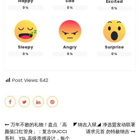
Happy
Sad
Excited
0
%
0
%
0
%
Sleepy
Angry
Surprise
0
%
0
%
0
%
Post Views:
642
Post
万年不败的礼物！盘点「高
◤纳吉入狱◢ 净选盟发动联署
颜值口红管身」：复古GUCCI
请求元首 勿特赦纳吉
navigation
系列、YSL 高级质感设计，每个