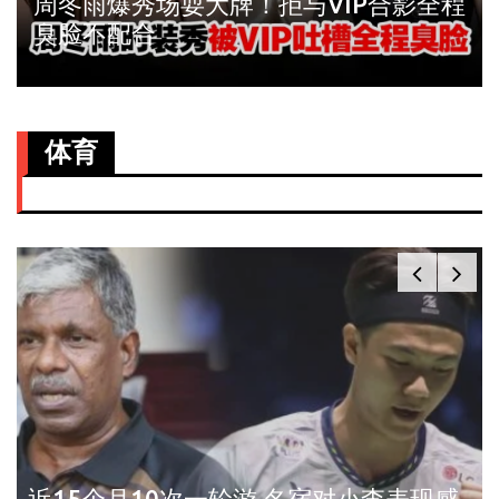
周冬雨爆秀场耍大牌！拒与VIP合影全程
臭脸不配合
体育
近15个月10次一轮游 名宿对小李表现感