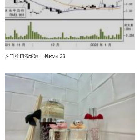
热门股:恒源炼油 上挑RM4.33