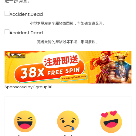
进一步调查。
小型罗厘左侧车厢轻微凹损，车架铁支遭叉开。
死者乘骑的摩哆毁坏不堪，形同废铁。
Sponsored by
Egroup88