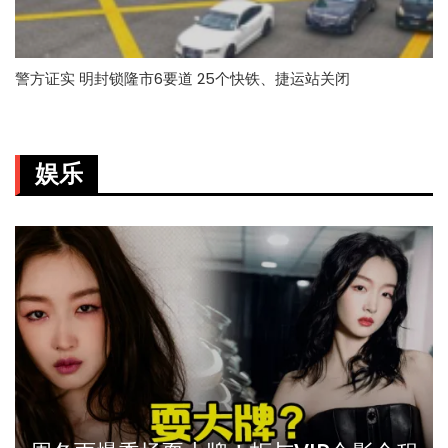
警方证实 明封锁隆市6要道 25个快铁、捷运站关闭
娱乐