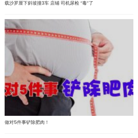
载沙罗厘下斜坡撞3车 店铺 司机尿检 “毒”了
做对5件事铲除肥肉！