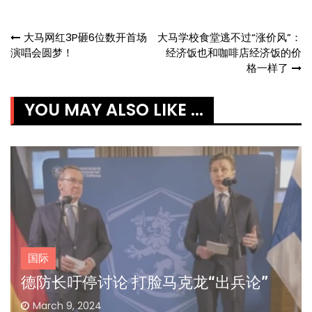
Post
大马网红3P砸6位数开首场
大马学校食堂逃不过“涨价风”：
演唱会圆梦！
经济饭也和咖啡店经济饭的价
navigation
格一样了
YOU MAY ALSO LIKE ...
国际
德防长吁停讨论 打脸马克龙“出兵论”
March 9, 2024