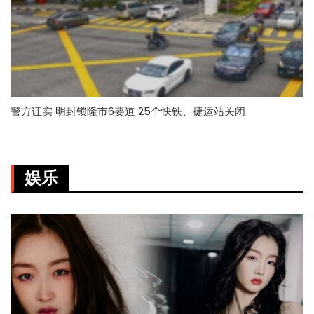
警方证实 明封锁隆市6要道 25个快铁、捷运站关闭
娱乐