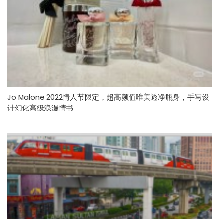
Jo Malone 2022情人节限定，超高颜值唯美透净瓶身，手写设
计幻化高级浪漫情书