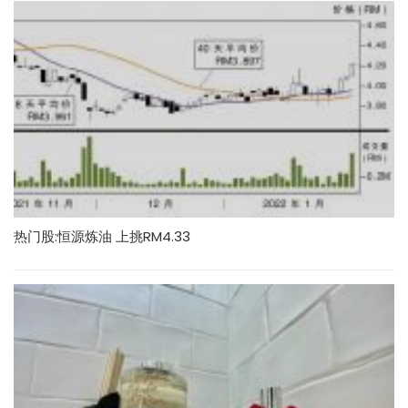
热门股:恒源炼油 上挑RM4.33