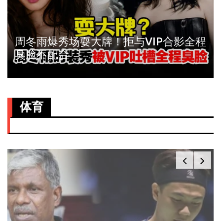
周冬雨爆秀场耍大牌！拒与VIP合影全程
臭脸不配合
体育