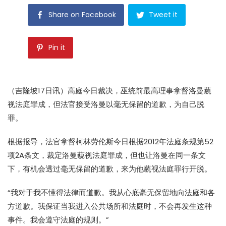
Share on Facebook
Tweet it
Pin it
（吉隆坡17日讯）高庭今日裁决，巫统前最高理事拿督
洛曼
藐
视法庭
罪成，但法官接受
洛曼
以毫无保留的道歉，为自己脱
罪。
根据报导，法官拿督柯林劳伦斯今日根据2012年法庭条规第52
项2A条文，裁定
洛曼
藐视法庭
罪成，但也让
洛曼
在同一条文
下，有机会透过毫无保留的道歉，来为他
藐视法庭
罪行开脱。
“我对于我不懂得法律而道歉。我从心底毫无保留地向法庭和各
方道歉。我保证当我进入公共场所和法庭时，不会再发生这种
事件。我会遵守法庭的规则。”