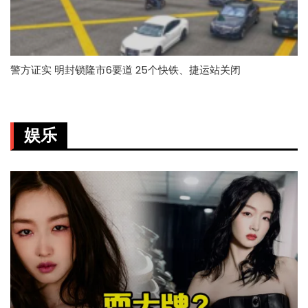
警方证实 明封锁隆市6要道 25个快铁、捷运站关闭
娱乐