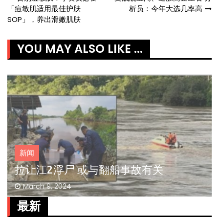
Post
「痘敏肌适用最佳护肤
析员：今年大选几率高
navigation
SOP」，养出滑嫩肌肤
YOU MAY ALSO LIKE ...
新闻
拉让江2浮尸 或与翻船事故有关
March 9, 2024
最新