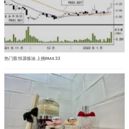
热门股:恒源炼油 上挑RM4.33