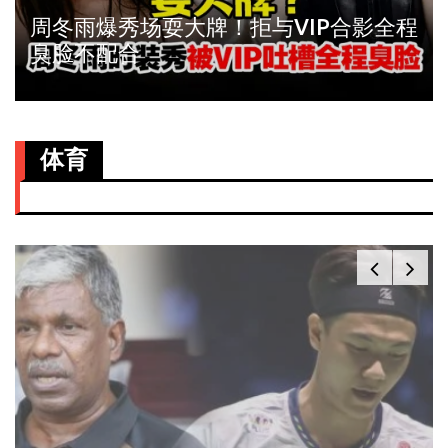
周冬雨爆秀场耍大牌！拒与VIP合影全程
臭脸不配合
体育