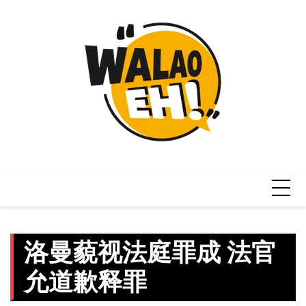
Skip
to
content
洛曼藐视法庭罪成 法官
允道歉释罪