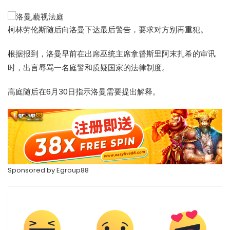
柯林劳伦斯随后向
洛曼
下达最后警告，要求对方别再重犯。
根据报到，
洛曼
早前在出席巫统主席拿督斯里阿末扎希的审讯
时，出言辱骂一名庭警和质疑国家的法律制度。
高庭随后在6月30日指示
洛曼
需要提出解释。
Sponsored by
Egroup88