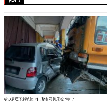
载沙罗厘下斜坡撞3车 店铺 司机尿检 “毒”了