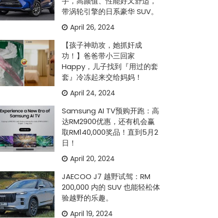
手，高颜值、性能好又舒适，
带涡轮引擎的日系豪华 SUV。
April 26, 2024
【孩子神助攻，她抓奸成
功！】爸爸带小三回家
Happy，儿子找到『用过的套
套』冷冻起来交给妈妈！
April 24, 2024
Samsung AI TV预购开跑：高
达RM2900优惠，还有机会赢
取RM140,000奖品！直到5月2
日！
April 20, 2024
JAECOO J7 越野试驾：RM
200,000 内的 SUV 也能轻松体
验越野的乐趣。
April 19, 2024