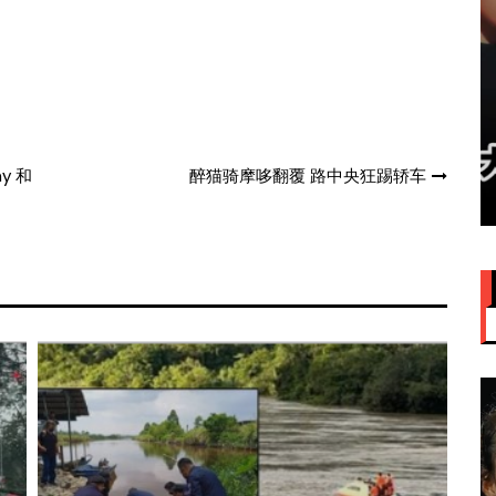
赞大马
IU大马演唱会票价来了！最贵
VVIP门票RM949
y 和
醉猫骑摩哆翻覆 路中央狂踢轿车