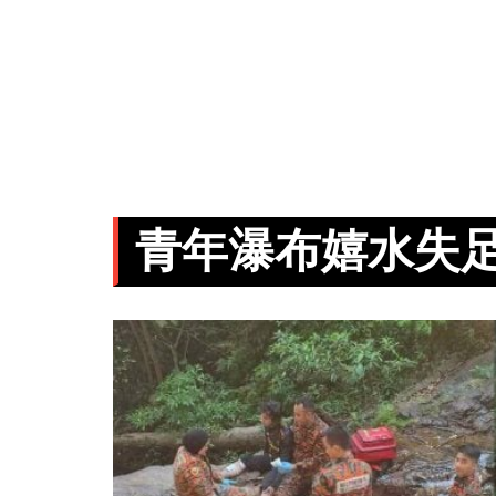
青年瀑布嬉水失足