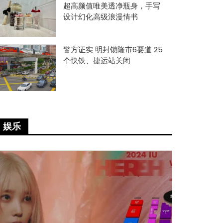
超高颜值唯美透净瓶身，手写
设计幻化高级浪漫情书
警方证实 明封锁隆市6要道 25
个快铁、捷运站关闭
娱乐