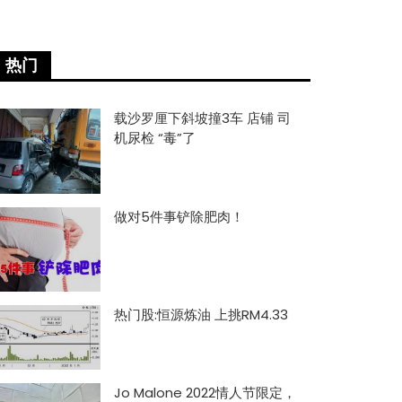
热门
载沙罗厘下斜坡撞3车 店铺 司
机尿检 “毒”了
做对5件事铲除肥肉！
热门股:恒源炼油 上挑RM4.33
Jo Malone 2022情人节限定，