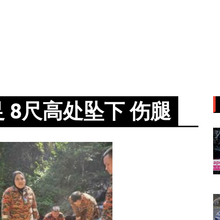
 8尺高处坠下 伤腿