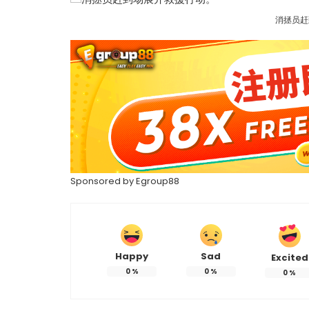
消拯员赶
Sponsored by
Egroup88
Happy
Sad
Excited
0
%
0
%
0
%