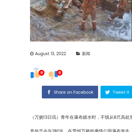
August 13, 2022
新闻
0
0
Share on Facebook
Tweet it
（万挠13日讯）青年在
瀑布
嬉水时，不慎从8尺高处
意外于今午2时许，在雪州万挠的康情公园
瀑布
发生