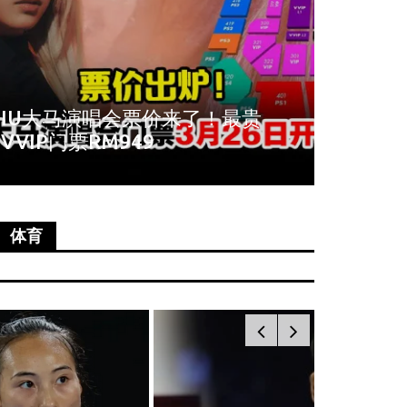
周冬雨爆秀场耍大牌！拒与VIP合
《唐人
影全程臭脸不配合
尚语贤
体育
新闻