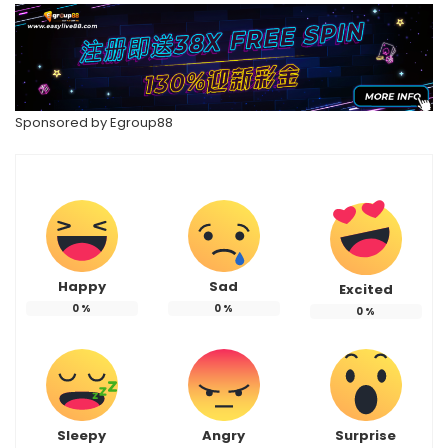
Sponsored by
Egroup88
Happy
Sad
Excited
0
%
0
%
0
%
Sleepy
Angry
Surprise