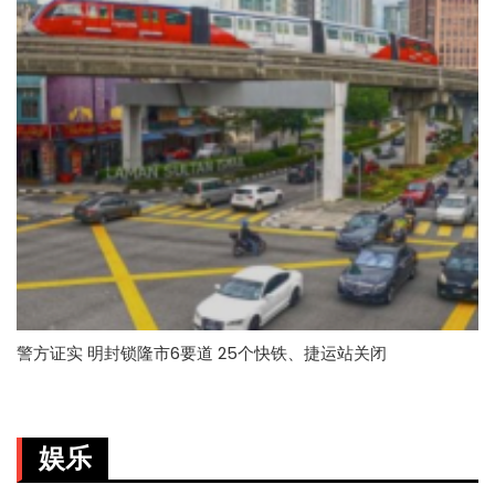
警方证实 明封锁隆市6要道 25个快铁、捷运站关闭
娱乐