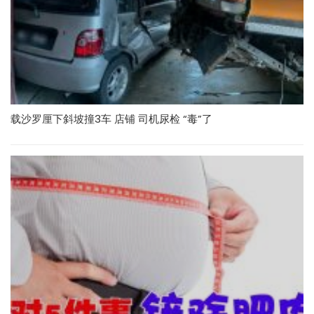
载沙罗厘下斜坡撞3车 店铺 司机尿检 “毒”了