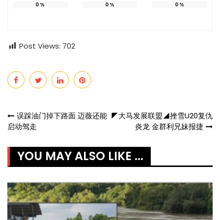
0
%
0
%
0
%
Post Views:
702
Post
误踩油门掉下路面 迈薇还能
◤大马发展联盟◢挫雪U20复仇
启动驾走
炎龙 金群利兄妹报捷
navigation
YOU MAY ALSO LIKE ...