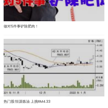
做对5件事铲除肥肉！
热门股:恒源炼油 上挑RM4.33