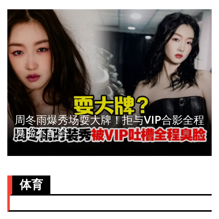
周冬雨爆秀场耍大牌！拒与VIP合影全程
臭脸不配合
体育