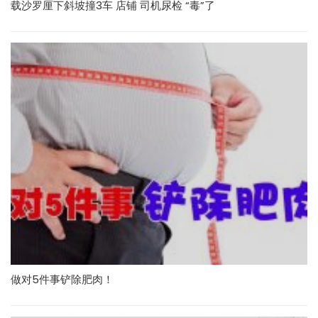
载沙罗厘下斜坡撞3车 店铺 司机尿检 “毒”了
做对5件事铲除肥肉！