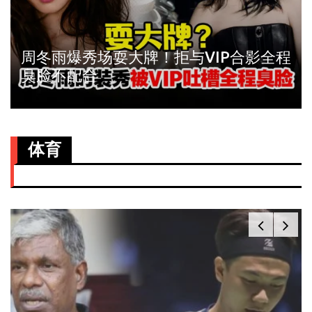
周冬雨爆秀场耍大牌！拒与VIP合影全程
臭脸不配合
体育