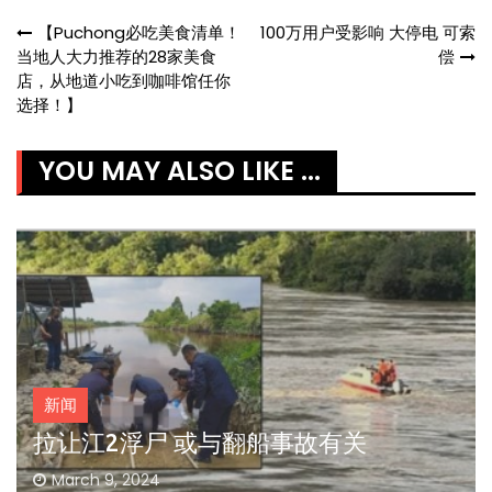
Post
【Puchong必吃美食清单！
100万用户受影响 大停电 可索
当地人大力推荐的28家美食
偿
navigation
店，从地道小吃到咖啡馆任你
选择！】
YOU MAY ALSO LIKE ...
新闻
拉让江2浮尸 或与翻船事故有关
March 9, 2024