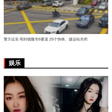
警方证实 明封锁隆市6要道 25个快铁、捷运站关闭
娱乐