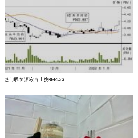
热门股:恒源炼油 上挑RM4.33