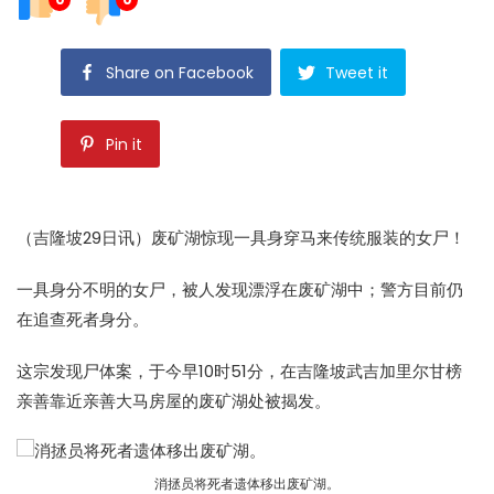
Share on Facebook
Tweet it
Pin it
（吉隆坡29日讯）废矿湖惊现一具身穿马来传统服装的女尸！
一具身分不明的女尸，被人发现漂浮在废矿湖中；警方目前仍
在追查死者身分。
这宗发现尸体案，于今早10时51分，在吉隆坡武吉加里尔甘榜
亲善靠近亲善大马房屋的废矿湖处被揭发。
消拯员将死者遗体移出废矿湖。