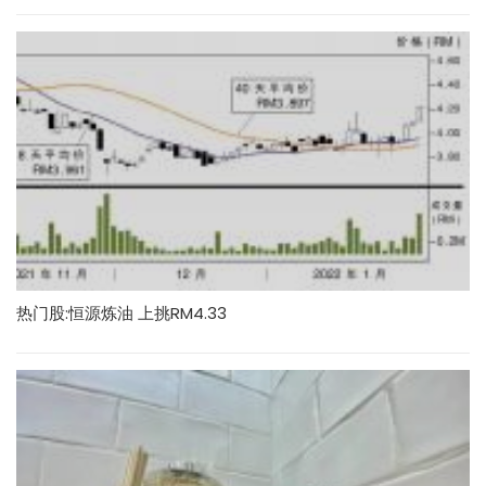
热门股:恒源炼油 上挑RM4.33