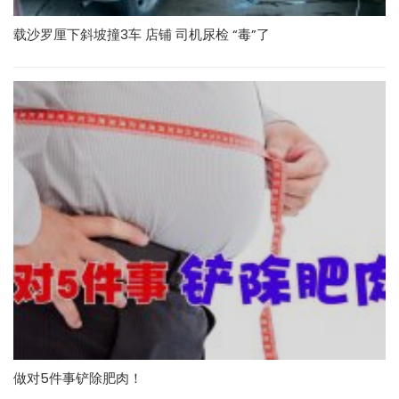
载沙罗厘下斜坡撞3车 店铺 司机尿检 “毒”了
做对5件事铲除肥肉！