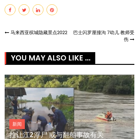
Post
马来西亚槟城隐藏景点2022
巴士闪罗厘撞沟 7幼儿 教师受
伤
navigation
YOU MAY ALSO LIKE ...
新闻
拉让江2浮尸 或与翻船事故有关