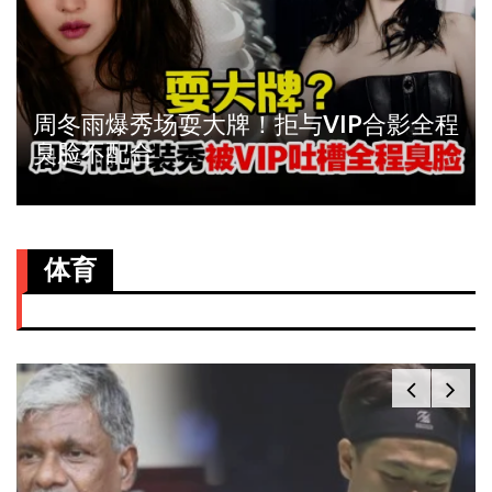
周冬雨爆秀场耍大牌！拒与VIP合影全程
臭脸不配合
体育