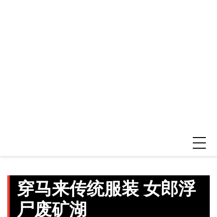
穿马来传统服装 女郎浮
尸废矿湖