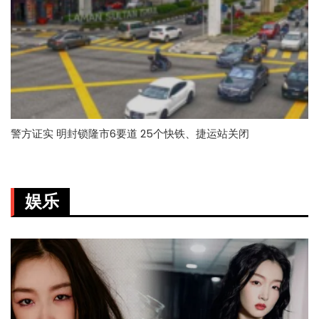
警方证实 明封锁隆市6要道 25个快铁、捷运站关闭
娱乐