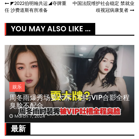
Post
◤2022伯明翰共运◢夺牌重
中国法院维护社会稳定 禁就业
任 沙费道斯有所准备
歧视冠病康复者
navigation
YOU MAY ALSO LIKE ...
娱乐
周冬雨爆秀场耍大牌！拒与VIP合影全程
臭脸不配合
March 7, 2024
最新