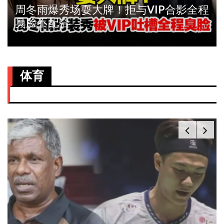
周冬雨爆秀场耍大牌！拒与VIP合影全程
臭脸不配合
体育