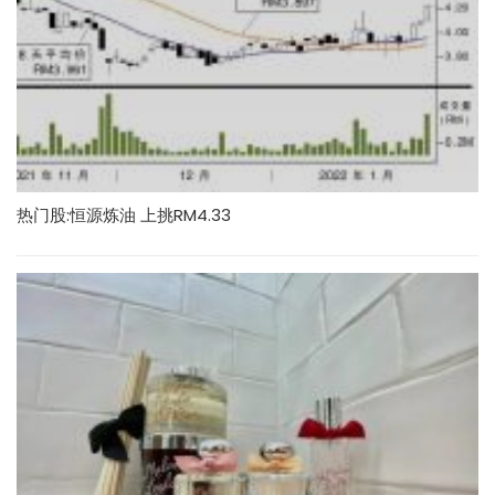
热门股:恒源炼油 上挑RM4.33