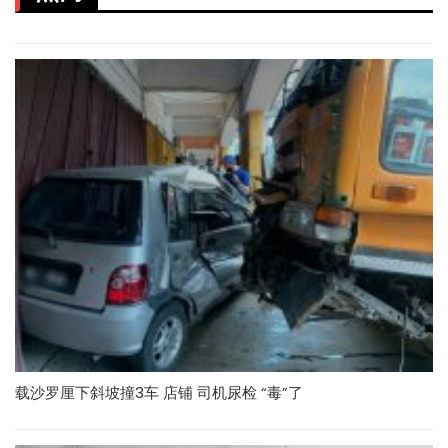
载沙罗厘下斜坡撞3车 店铺 司机尿检 “毒”了