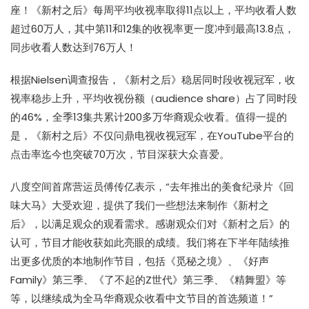
座！《新村之后》每周平均收视率取得11点以上，平均收看人数
超过60万人，其中第11和12集的收视率更一度冲到最高13.8点，
同步收看人数达到76万人！
根据Nielsen调查报告，《新村之后》稳居同时段收视冠军，收
视率稳步上升，平均收视份额（audience share）占了同时段
的46%，全季13集共累计200多万华裔观众收看。值得一提的
是，《新村之后》不仅问鼎电视收视冠军，在YouTube平台的
点击率迄今也突破70万次，节目深获大众喜爱。
八度空间首席营运员傅传亿表示，“去年推出的美食纪录片《回
味大马》大受欢迎，提供了我们一些想法来制作《新村之
后》，以满足观众的观看需求。感谢观众们对《新村之后》的
认可，节目才能收获如此亮眼的成绩。我们将在下半年陆续推
出更多优质的本地制作节目，包括《觅秘之境》、《好声
Family》第三季、《了不起的Z世代》第三季、《精舞盟》等
等，以继续成为全马华裔观众收看中文节目的首选频道！”