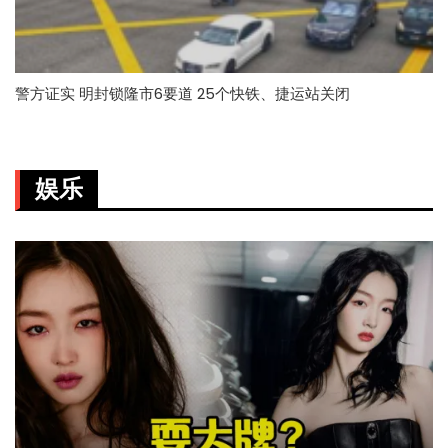
警方证实 明封锁隆市6要道 25个快铁、捷运站关闭
娱乐