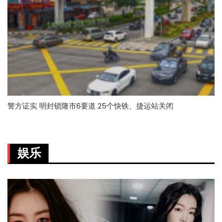
警方证实 明封锁隆市6要道 25个快铁、捷运站关闭
娱乐