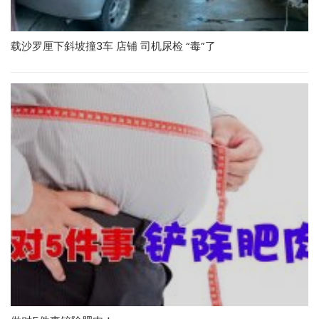
载沙罗厘下斜坡撞3车 店铺 司机尿检 “毒”了