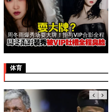
周冬雨爆秀场耍大牌！拒与VIP合影全程
臭脸不配合
体育