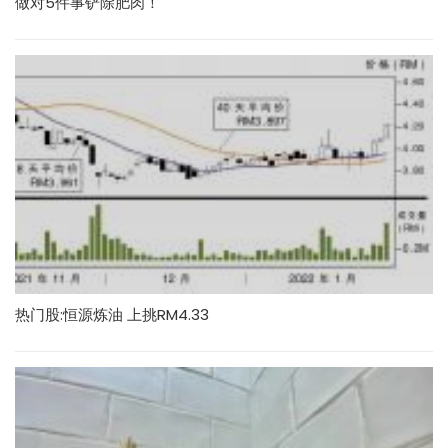
做对5件事铲除肥肉！
热门股:恒源炼油 上挑RM4.33