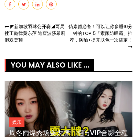
Post
◤新加坡羽球公开赛◢两局
伪素颜必备！可以让你多睡10分
挫王懿律黄东萍 迪查波莎希莉
钟的TOP 5「素颜防晒霜」推
navigation
混双登顶
荐，防晒+提亮肤色一次搞定！
YOU MAY ALSO LIKE ...
娱乐
周冬雨爆秀场耍大牌！拒与VIP合影全程