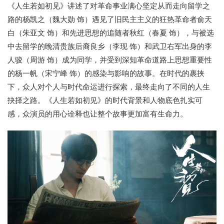
《人生若如初见》讲述了对革命事业满心坚定从而走向留学之
路的杨凯之（魏大勋 饰）遇见了旧民主主义的狂热革命者俞天
白（朱亚文 饰）和先进思想的追随者秋红（春夏 饰），与被选
中去留学的晚清贵族后裔良乡（李现 饰）和武卫右军出身的李
人骏（周游 饰）成为同学，并受到深知革命道路上思想重要性
的杨一帆（宋宁峰 饰）的感染与影响的故事。在时代的裹挟
下，众人对个人与时代命运进行探索，最终走向了不同的人生
抉择之路。《人生若如初见》的时代背景和人物底色扎实可
感，众演员的用心诠释也让整个故事更加富有生命力。