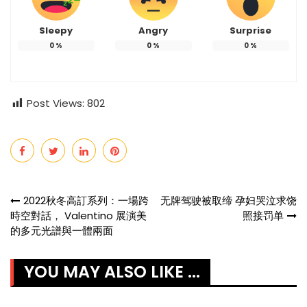
Sleepy
Angry
Surprise
0
%
0
%
0
%
Post Views:
802
Post
2022秋冬高訂系列：一場跨
无牌驾驶被取缔 孕妇哭泣求饶
時空對話， Valentino 展演美
照接罚单
navigation
的多元光譜與一體兩面
YOU MAY ALSO LIKE ...