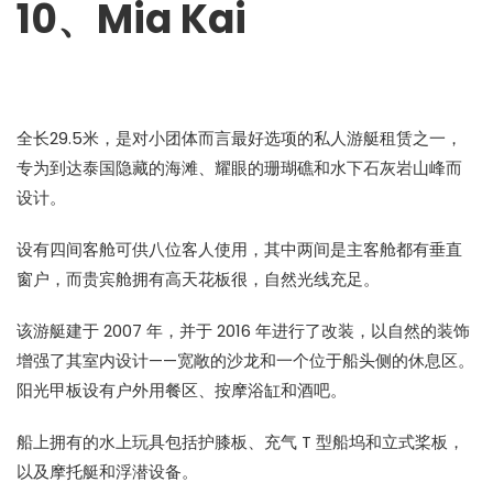
10、Mia Kai
全长29.5米，是对小团体而言最好选项的私人游艇租赁之一，
专为到达泰国隐藏的海滩、耀眼的珊瑚礁和水下石灰岩山峰而
设计。
设有四间客舱可供八位客人使用，其中两间是主客舱都有垂直
窗户，而贵宾舱拥有高天花板很，自然光线充足。
该游艇建于 2007 年，并于 2016 年进行了改装，以自然的装饰
增强了其室内设计——宽敞的沙龙和一个位于船头侧的休息区。
阳光甲板设有户外用餐区、按摩浴缸和酒吧。
船上拥有的水上玩具包括护膝板、充气 T 型船坞和立式桨板，
以及摩托艇和浮潜设备。