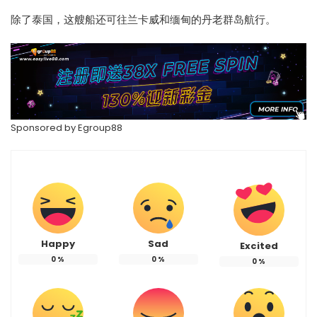
除了泰国，这艘船还可往兰卡威和缅甸的丹老群岛航行。
Sponsored by
Egroup88
Happy
Sad
Excited
0
%
0
%
0
%