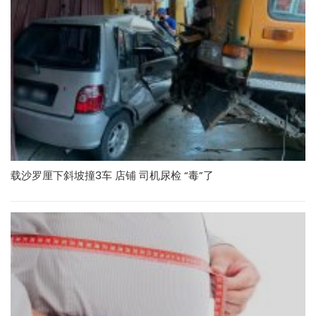
载沙罗厘下斜坡撞3车 店铺 司机尿检 “毒”了