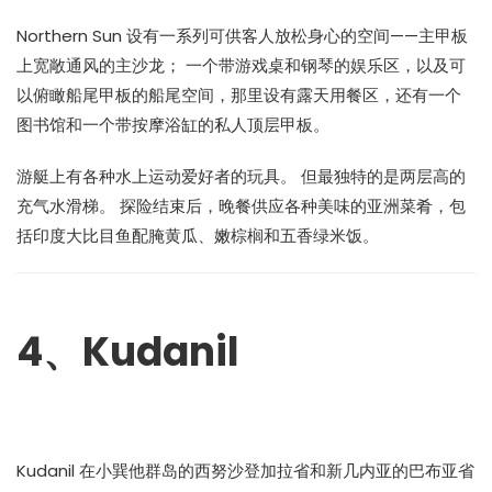
Northern Sun 设有一系列可供客人放松身心的空间——主甲板
上宽敞通风的主沙龙； 一个带游戏桌和钢琴的娱乐区，以及可
以俯瞰船尾甲板的船尾空间，那里设有露天用餐区，还有一个
图书馆和一个带按摩浴缸的私人顶层甲板。
游艇上有各种水上运动爱好者的玩具。 但最独特的是两层高的
充气水滑梯。 探险结束后，晚餐供应各种美味的亚洲菜肴，包
括印度大比目鱼配腌黄瓜、嫩棕榈和五香绿米饭。
4、Kudanil
Kudanil 在小巽他群岛的西努沙登加拉省和新几内亚的巴布亚省