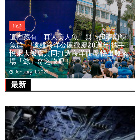
旅游
這裡藏有「真人美人魚」與「超夢幻鯨
魚群」!遠雄海洋公園歡慶20週年 攜手
悅來大飯店共同打造海洋仙境 快出發來
場「鯨」奇之旅吧！
January 11, 2023
最新