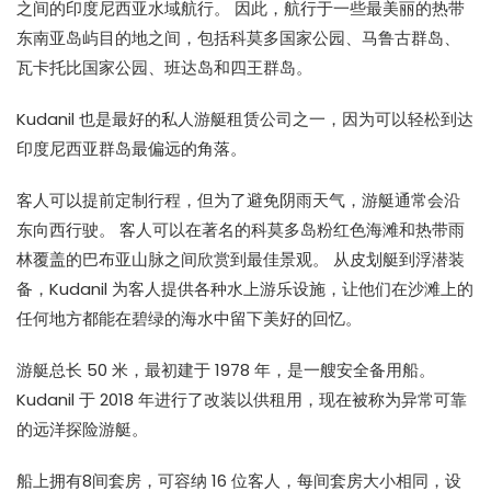
之间的印度尼西亚水域航行。 因此，航行于一些最美丽的热带
东南亚岛屿目的地之间，包括科莫多国家公园、马鲁古群岛、
瓦卡托比国家公园、班达岛和四王群岛。
Kudanil 也是最好的私人游艇租赁公司之一，因为可以轻松到达
印度尼西亚群岛最偏远的角落。
客人可以提前定制行程，但为了避免阴雨天气，游艇通常会沿
东向西行驶。 客人可以在著名的科莫多岛粉红色海滩和热带雨
林覆盖的巴布亚山脉之间欣赏到最佳景观。 从皮划艇到浮潜装
备，Kudanil 为客人提供各种水上游乐设施，让他们在沙滩上的
任何地方都能在碧绿的海水中留下美好的回忆。
游艇总长 50 米，最初建于 1978 年，是一艘安全备用船。
Kudanil 于 2018 年进行了改装以供租用，现在被称为异常可靠
的远洋探险游艇。
船上拥有8间套房，可容纳 16 位客人，每间套房大小相同，设