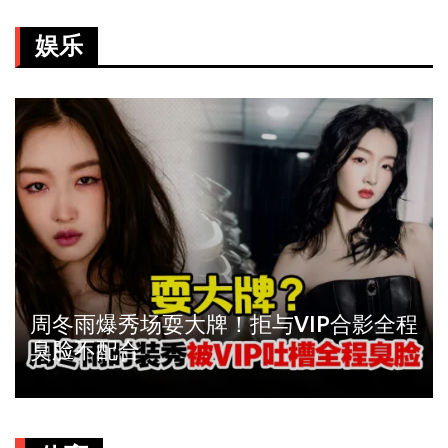
娱乐
周冬雨爆秀场耍大牌！拒与VIP合影全程
臭脸不配合