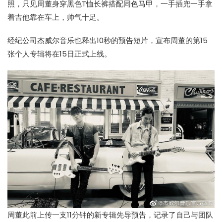
照，只见周董身穿黑色T恤长裤搭配同色马甲，一手插兜一手拿
着吉他靠在车上，帅气十足。
经纪公司杰威尔音乐也释出10秒的
预告短片
，宣布周董的第15
张个人专辑将在15日正式上线。
周董此前上传一支11分钟的新专辑先导预告，记录了自己与团队