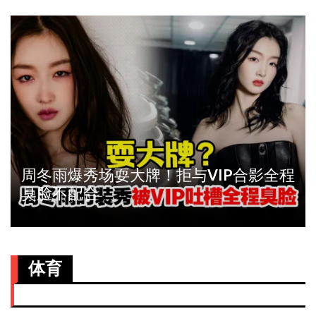
周冬雨爆秀场耍大牌！拒与VIP合影全程
臭脸不配合
体育