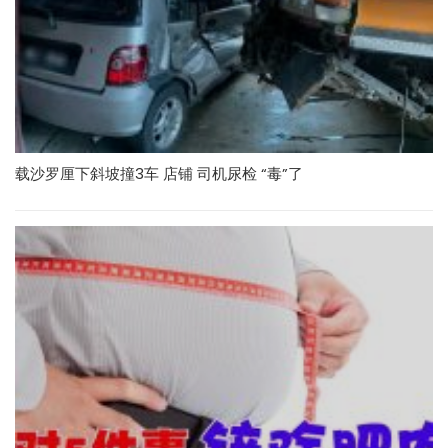
载沙罗厘下斜坡撞3车 店铺 司机尿检 “毒”了