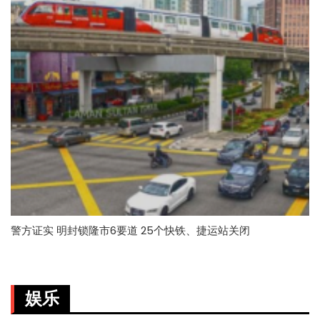
警方证实 明封锁隆市6要道 25个快铁、捷运站关闭
娱乐