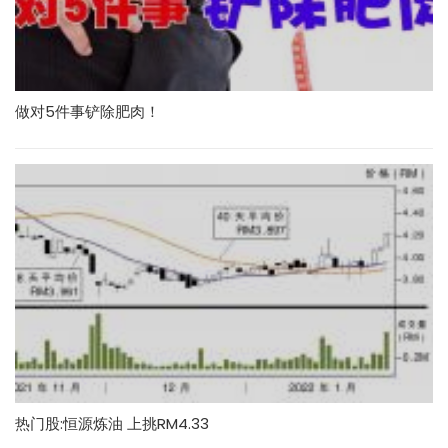
做对5件事铲除肥肉！
热门股:恒源炼油 上挑RM4.33