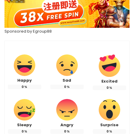
Sponsored by
Egroup88
Happy
Sad
Excited
0
%
0
%
0
%
Sleepy
Angry
Surprise
0
%
0
%
0
%