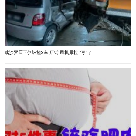
载沙罗厘下斜坡撞3车 店铺 司机尿检 “毒”了