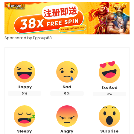
Sponsored by
Egroup88
Happy
Sad
Excited
0
%
0
%
0
%
Sleepy
Angry
Surprise