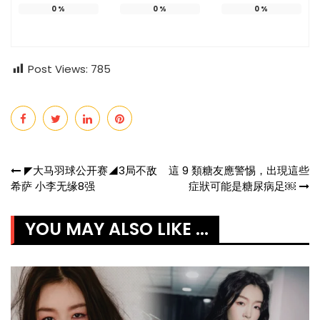
0
%
0
%
0
%
Post Views:
785
Post
◤大马羽球公开赛◢3局不敌
這 9 類糖友應警惕，出現這些
希萨 小李无缘8强
症狀可能是糖尿病足￼
navigation
YOU MAY ALSO LIKE ...