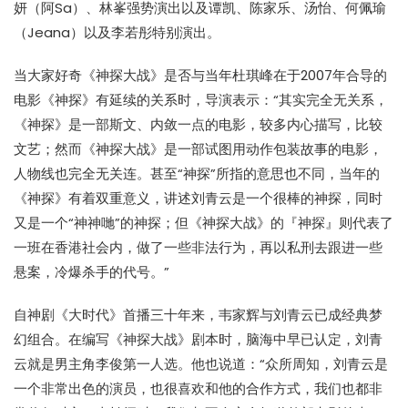
妍（阿Sa）、林峯强势演出以及谭凯、陈家乐、汤怡、何佩瑜
（Jeana）以及李若彤特别演出。
当大家好奇《神探大战》是否与当年杜琪峰在于2007年合导的
电影《神探》有延续的关系时，导演表示：“其实完全无关系，
《神探》是一部斯文、内敛一点的电影，较多内心描写，比较
文艺；然而《神探大战》是一部试图用动作包装故事的电影，
人物线也完全无关连。甚至“神探”所指的意思也不同，当年的
《神探》有着双重意义，讲述刘青云是一个很棒的神探，同时
又是一个“神神哋”的神探；但《神探大战》的『神探』则代表了
一班在香港社会内，做了一些非法行为，再以私刑去跟进一些
悬案，冷爆杀手的代号。”
自神剧《大时代》首播三十年来，韦家辉与刘青云已成经典梦
幻组合。在编写《神探大战》剧本时，脑海中早已认定，刘青
云就是男主角李俊第一人选。他也说道：“众所周知，刘青云是
一个非常出色的演员，也很喜欢和他的合作方式，我们也都非