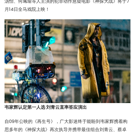
汤怡、何珮瑜等人主演的犯罪动作悬疑电影《神探大战》将于7
月14日全马戏院上映！
韦家辉认定第一人选 刘青云直率答应演出
自09年公映的《再生号》，广大影迷终于能盼到韦家辉携着构
思多年的《神探大战》再次执导并携带最佳组合刘青云、蔡卓