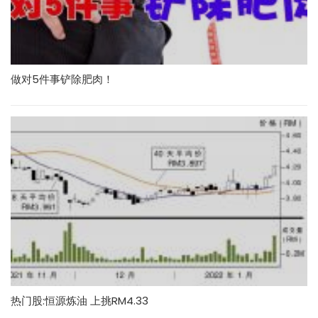
做对5件事铲除肥肉！
热门股:恒源炼油 上挑RM4.33