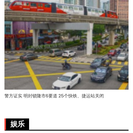
警方证实 明封锁隆市6要道 25个快铁、捷运站关闭
娱乐