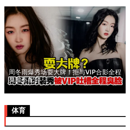
周冬雨爆秀场耍大牌！拒与VIP合影全程
臭脸不配合
体育