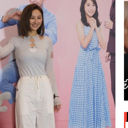
赞大马
IU大马演唱会票价来了！最贵
VVIP门票RM949