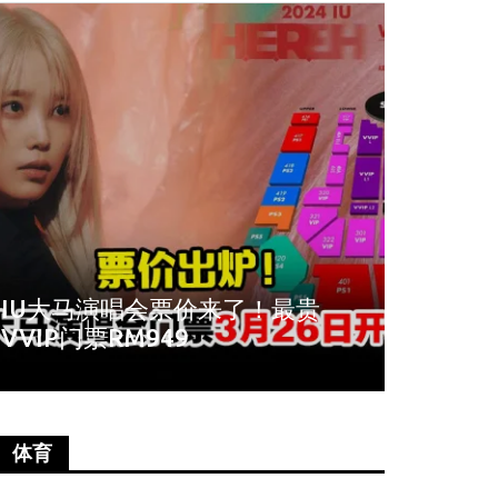
周冬雨爆秀场耍大牌！拒与VIP合
《唐人
影全程臭脸不配合
尚语贤
体育