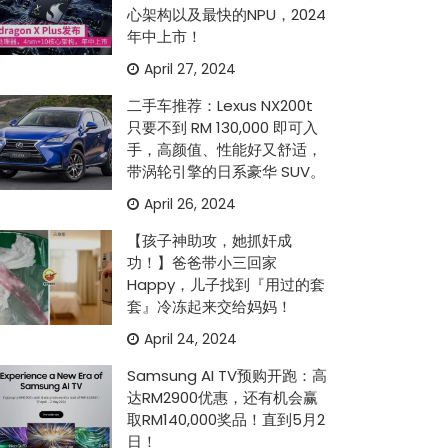
心架构以及最快的NPU，2024
年中上市！
April 27, 2024
二手车推荐：Lexus NX200t
只要不到 RM 130,000 即可入
手，高颜值、性能好又舒适，
带涡轮引擎的日系豪华 SUV。
April 26, 2024
【孩子神助攻，她抓奸成
功！】爸爸带小三回家
Happy，儿子找到『用过的套
套』冷冻起来交给妈妈！
April 24, 2024
Samsung AI TV预购开跑：高
达RM2900优惠，还有机会赢
取RM140,000奖品！直到5月2
日！