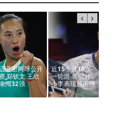
奥斯汀网球赛｜
近15个月10次
王雅繁袁悦会师
黄智勇
一轮游 名宿对
4强 中国锁定女
治背伤 
小李表现感困惑
单4强门票
英赛和