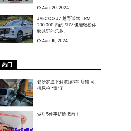
April 20, 2024
JAECOO J7 越野试驾：RM
200,000 内的 SUV 也能轻松体
验越野的乐趣。
April 19, 2024
热门
载沙罗厘下斜坡撞3车 店铺 司
机尿检 “毒”了
做对5件事铲除肥肉！