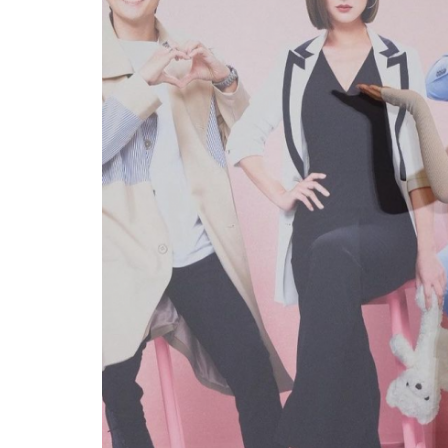
热辣滚烫》3
苏永康将邀歌迷上台合唱！
映！
肉骨茶“全世界最好吃”