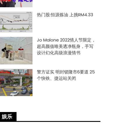
热门股:恒源炼油 上挑RM4.33
Jo Malone 2022情人节限定，
超高颜值唯美透净瓶身，手写
设计幻化高级浪漫情书
警方证实 明封锁隆市6要道 25
个快铁、捷运站关闭
娱乐