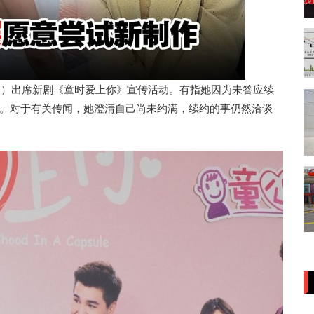
日）出席新剧《童时爱上你》宣传活动。有指她因为未答应续
。对于有关传闻，她澄清自己尚未约满，续约的事仍然洽谈