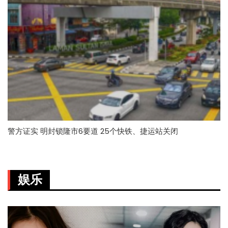
警方证实 明封锁隆市6要道 25个快铁、捷运站关闭
娱乐