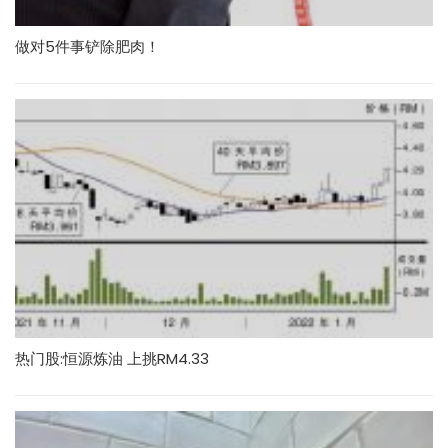
做对5件事铲除肥肉！
热门股:恒源炼油 上挑RM4.33