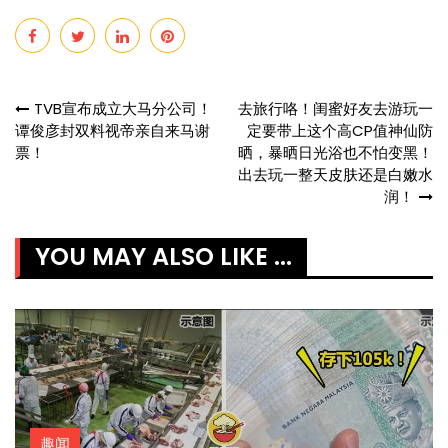
Post
TVB宣布成立大马分公司！
去旅行咯！闺蜜好友去游玩一
谭俊彦封双料视帝亲自来马谢
定要带上这个高CP值神仙防
navigation
票！
晒，暴晒日光浴也不怕变黑！
出去玩一整天皮肤还是白嫩水
润！
YOU MAY ALSO LIKE ...
趣闻