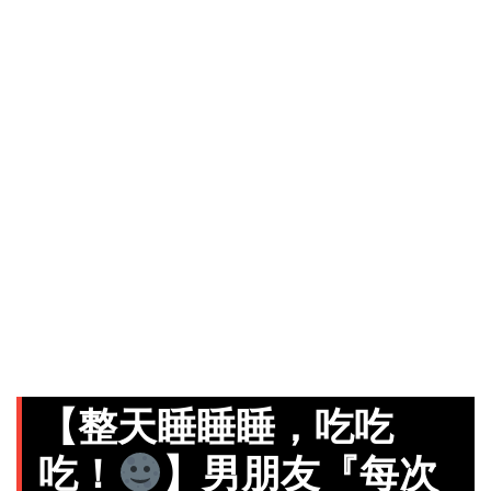
【整天睡睡睡，吃吃
吃！
】男朋友『每次