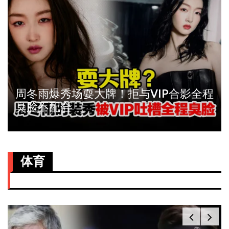
周冬雨爆秀场耍大牌！拒与VIP合影全程
臭脸不配合
体育