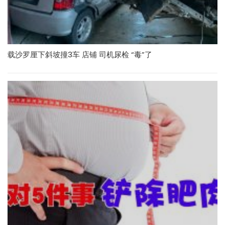
载沙罗厘下斜坡撞3车 店铺 司机尿检 “毒”了