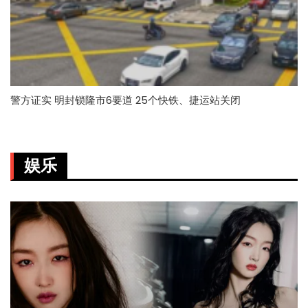
警方证实 明封锁隆市6要道 25个快铁、捷运站关闭
娱乐