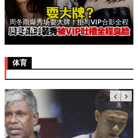
周冬雨爆秀场耍大牌！拒与VIP合影全程
臭脸不配合
体育