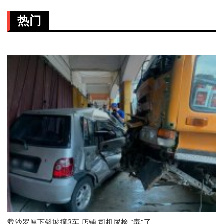
热门
载沙罗厘下斜坡撞3车 店铺 司机尿检 “毒”了