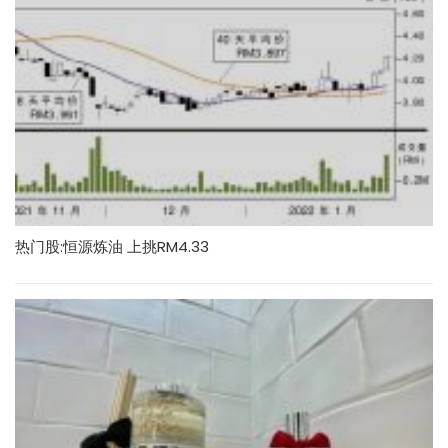
热门股:恒源炼油 上挑RM4.33