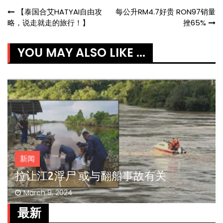
Post
【泰国合艾HATYAI自由攻
每公升RM4.7好贵 RON97销量
略，说走就走的旅行！】
挫65%
navigation
YOU MAY ALSO LIKE ...
新闻
拉让江2浮尸 或与翻船事故有关
March 9, 2024
最新