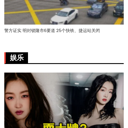
警方证实 明封锁隆市6要道 25个快铁、捷运站关闭
娱乐