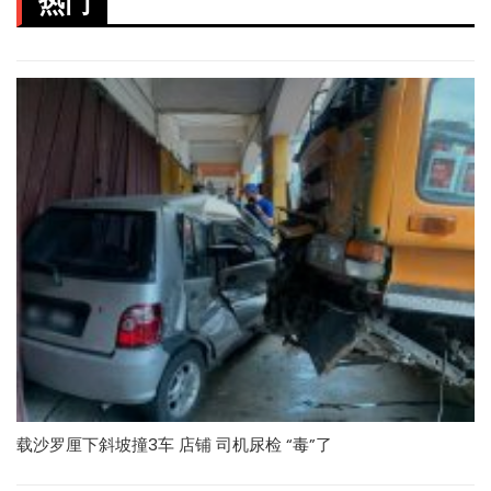
热门
载沙罗厘下斜坡撞3车 店铺 司机尿检 “毒”了