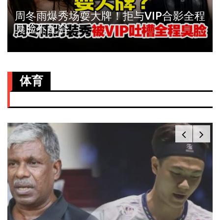
周冬雨爆秀场耍大牌！拒与VIP合影全程
臭脸不配合
体育