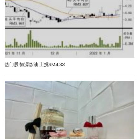
热门股:恒源炼油 上挑RM4.33