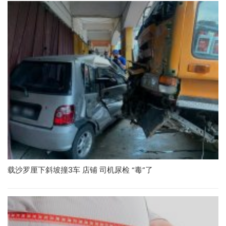
载沙罗厘下斜坡撞3车 店铺 司机尿检 “毒”了