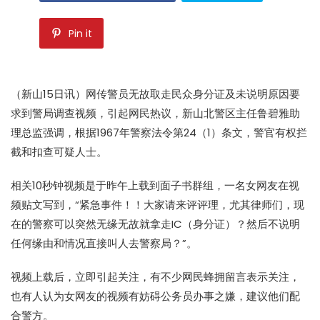
Pin it
（新山15日讯）网传警员无故取走民众身分证及未说明原因要
求到警局调查视频，引起网民热议，新山北警区主任鲁碧雅助
理总监强调，根据1967年警察法令第24（1）条文，警官有权拦
截和扣查可疑人士。
相关10秒钟视频是于昨午上载到面子书群组，一名女网友在视
频贴文写到，“紧急事件！！大家请来评评理，尤其律师们，现
在的警察可以突然无缘无故就拿走IC（身分证）？然后不说明
任何缘由和情况直接叫人去警察局？”。
视频上载后，立即引起关注，有不少网民蜂拥留言表示关注，
也有人认为女网友的视频有妨碍公务员办事之嫌，建议他们配
合警方。