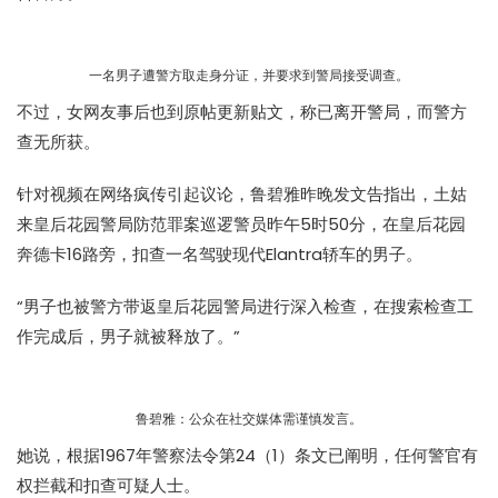
一名男子遭警方取走身分证，并要求到警局接受调查。
不过，女网友事后也到原帖更新贴文，称已离开警局，而警方
查无所获。
针对视频在网络疯传引起议论，鲁碧雅昨晚发文告指出，土姑
来皇后花园警局防范罪案巡逻警员昨午5时50分，在皇后花园
奔德卡16路旁，扣查一名驾驶现代Elantra轿车的男子。
“男子也被警方带返皇后花园警局进行深入检查，在搜索检查工
作完成后，男子就被释放了。”
鲁碧雅：公众在社交媒体需谨慎发言。
她说，根据1967年警察法令第24（1）条文已阐明，任何警官有
权拦截和扣查可疑人士。