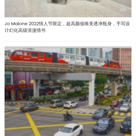
Jo Malone 2022情人节限定，超高颜值唯美透净瓶身，手写设
计幻化高级浪漫情书