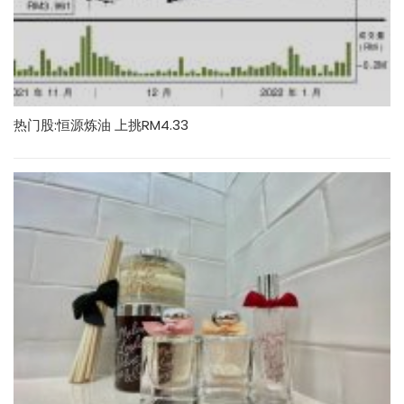
热门股:恒源炼油 上挑RM4.33