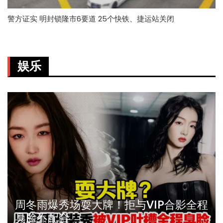
警方证实 明封锁隆市6要道 25个快铁、捷运站关闭
娱乐
周冬雨爆秀场耍大牌！拒与VIP合影全程
臭脸不配合