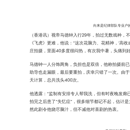
向来是纪律部队专业户
（香港讯）视帝马德钟入行29年，拍过无数戏种，
《飞虎》更难，他说：“这次花脑力、花精神，‘高收
庄拍摄，里面40多度很闷热，有次我中暑，头痛到
马德钟一人分饰两角，负担也是双倍，他称拍摄前已
助导也走漏眼，最后要重拍，庆幸只错了一次。由于
天计算，总共洗头400次。
他透露：“监制有安排专人帮我洗，但有时夜晚发廊
拍完之后患了“失忆症”，很多细节都记不起，估计
然此剧令他烧尽脑汁，但不减他对喜剧的热衷。