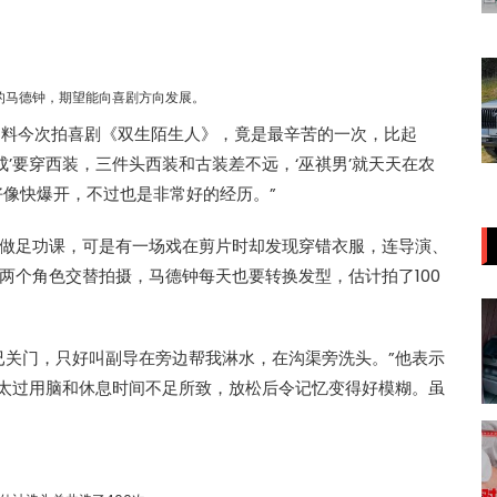
的马德钟，期望能向喜剧方向发展。
不料今次拍喜剧《双生陌生人》，竟是最辛苦的一次，比起
成’要穿西装，三件头西装和古装差不远，‘巫祺男’就天天在农
好像快爆开，不过也是非常好的经历。”
做足功课，可是有一场戏在剪片时却发现穿错衣服，连导演、
两个角色交替拍摄，马德钟每天也要转换发型，估计拍了100
已关门，只好叫副导在旁边帮我淋水，在沟渠旁洗头。”他表示
是太过用脑和休息时间不足所致，放松后令记忆变得好模糊。虽