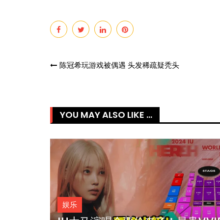
Post
陈冠希玩游戏被偶遇 头发稀疏疑秃头
navigation
YOU MAY ALSO LIKE ...
官宣！贾玲新电影《热辣滚烫
月21日马来西亚上映！
娱乐