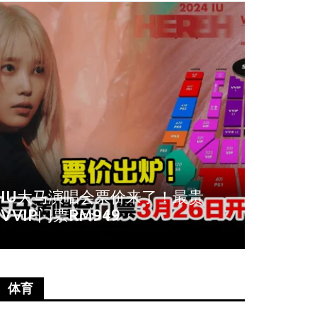
IU大马演唱会票价来了！最贵
周冬雨爆
VVIP门票RM949
影全程
体育
娱乐