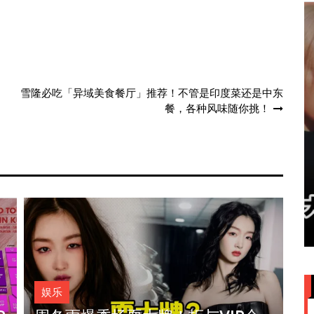
雪隆必吃「异域美食餐厅」推荐！不管是印度菜还是中东
餐，各种风味随你挑！
》3
苏永康将邀歌迷上台合唱！赞大马
肉骨茶“全世界最好吃”
娱乐