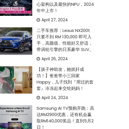
心架构以及最快的NPU，2024
年中上市！
April 27, 2024
二手车推荐：Lexus NX200t
只要不到 RM 130,000 即可入
手，高颜值、性能好又舒适，
带涡轮引擎的日系豪华 SUV。
April 26, 2024
【孩子神助攻，她抓奸成
功！】爸爸带小三回家
Happy，儿子找到『用过的套
套』冷冻起来交给妈妈！
April 24, 2024
Samsung AI TV预购开跑：高
达RM2900优惠，还有机会赢
取RM140,000奖品！直到5月2
日！