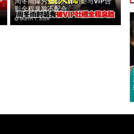
拒与VIP合
《唐人街探案》第二季定档
尚语贤携手破案
February 29, 2024