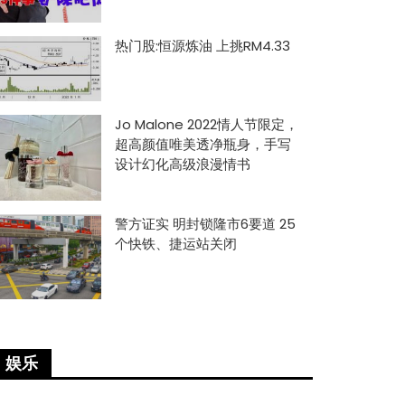
热门股:恒源炼油 上挑RM4.33
Jo Malone 2022情人节限定，
超高颜值唯美透净瓶身，手写
设计幻化高级浪漫情书
警方证实 明封锁隆市6要道 25
个快铁、捷运站关闭
娱乐