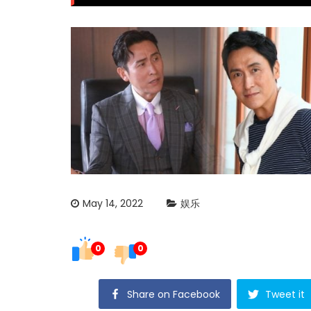
May 14, 2022
娱乐
0
0
Share on Facebook
Tweet it