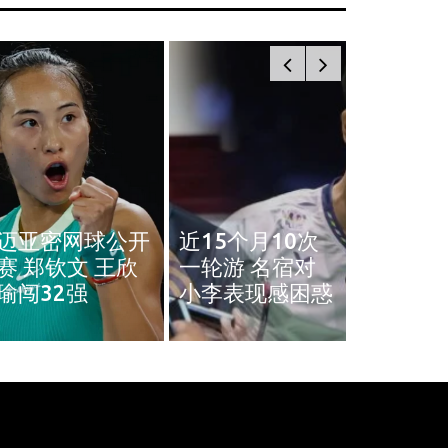
！邱泽
IU大马演唱会票价来了！最贵VVIP
门票RM949
March 22, 2024
奥斯汀
迈亚密网球公开
近15个月10次
王雅繁
赛 郑钦文 王欣
一轮游 名宿对
4强 中
瑜闯32强
小李表现感困惑
单4强门