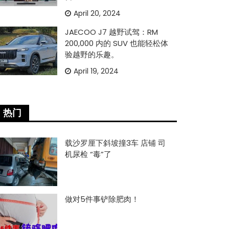
April 20, 2024
JAECOO J7 越野试驾：RM
200,000 内的 SUV 也能轻松体
验越野的乐趣。
April 19, 2024
热门
载沙罗厘下斜坡撞3车 店铺 司
机尿检 “毒”了
做对5件事铲除肥肉！