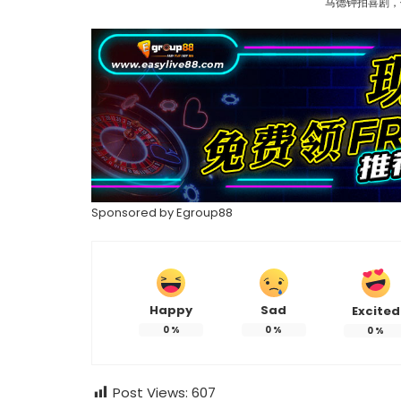
马德钟拍喜剧，
Sponsored by
Egroup88
Happy
Sad
Excited
0
%
0
%
0
%
Post Views:
607