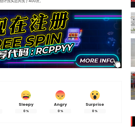
估计洗头总共洗了400次。
Sleepy
Angry
Surprise
0
%
0
%
0
%