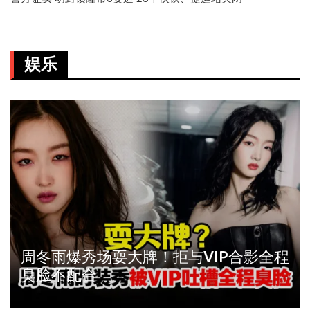
娱乐
周冬雨爆秀场耍大牌！拒与VIP合影全程
臭脸不配合