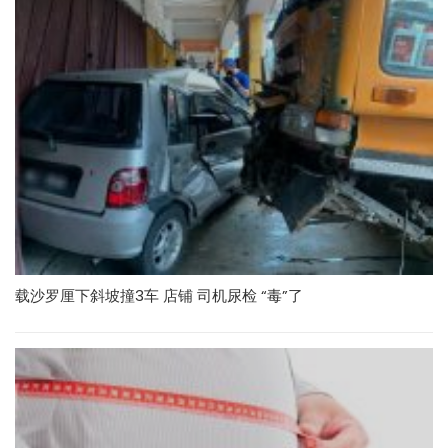
载沙罗厘下斜坡撞3车 店铺 司机尿检 “毒”了