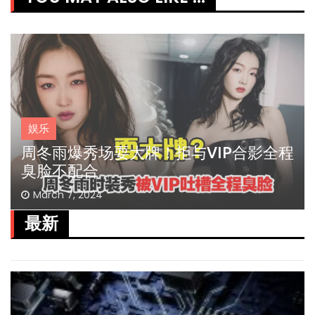
娱乐
周冬雨爆秀场耍大牌！拒与VIP合影全程
臭脸不配合
March 7, 2024
最新