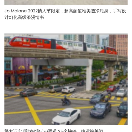
Jo Malone 2022情人节限定，超高颜值唯美透净瓶身，手写设
计幻化高级浪漫情书
警方证实 明封锁隆市6要道 25个快铁、捷运站关闭