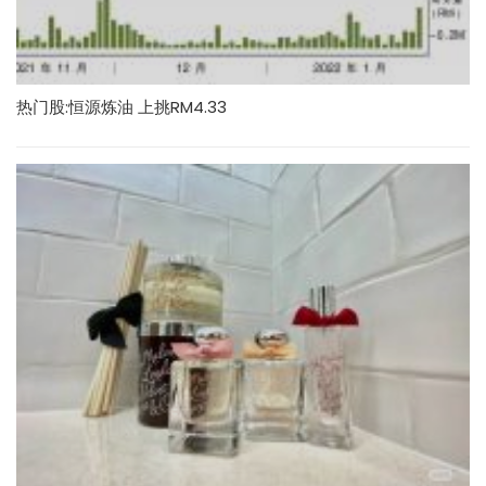
热门股:恒源炼油 上挑RM4.33