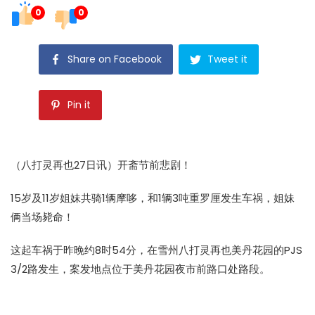
0
0
Share on Facebook
Tweet it
Pin it
（八打灵再也27日讯）开斋节前悲剧！
15岁及11岁姐妹共骑1辆摩哆，和1辆3吨重罗厘发生车祸，姐妹
俩当场毙命！
这起车祸于昨晚约8时54分，在雪州八打灵再也美丹花园的PJS
3/2路发生，案发地点位于美丹花园夜市前路口处路段。