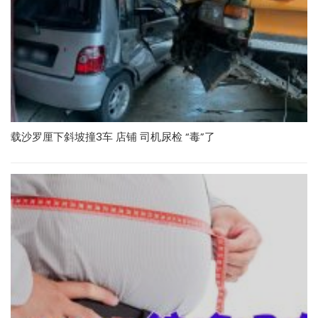
载沙罗厘下斜坡撞3车 店铺 司机尿检 “毒”了