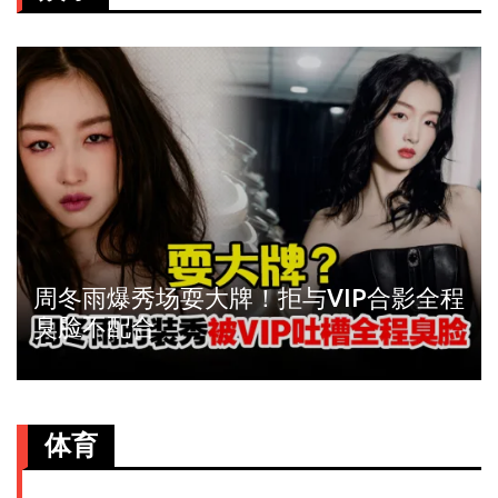
周冬雨爆秀场耍大牌！拒与VIP合影全程
臭脸不配合
体育