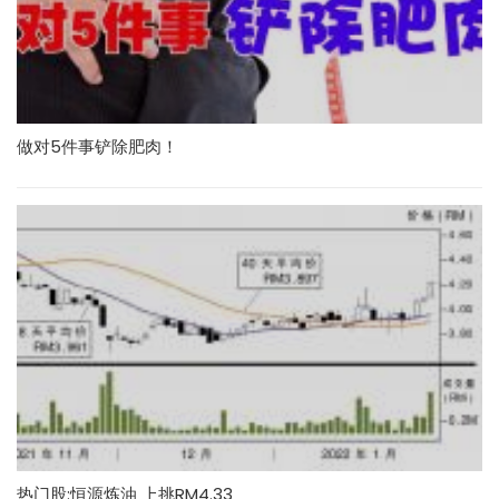
做对5件事铲除肥肉！
热门股:恒源炼油 上挑RM4.33