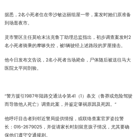
据悉，2名小死者住在帝沙敏达丽组屋一带，案发时她们原准备
到场逛夜市。
灵市警区主任莫哈末法克鲁丁助理总监指出，初步调查案发时2
名小死者骑乘的摩哆失控，被1辆驶经上述路段的罗厘撞击。
他今日发布文告说，2名小死者当场毙命，尸体随后被送往马大
医院太平间剖验。
“警方援引1987年陆路交通法令第41（1）条文（鲁莽或危险驾驶
而导致他人死亡）调查此案，并鉴定肇祸原因及死因。”
他呼吁目击者到邻近警局提供情报，或联络查案官罗姿拉警
长：016-2679025，并促请家长时刻留意孩子情况，尤其要确
保他们遵守交通规则。