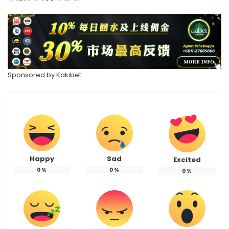
Sponsored by
Kakibet
Happy
Sad
Excited
0
%
0
%
0
%