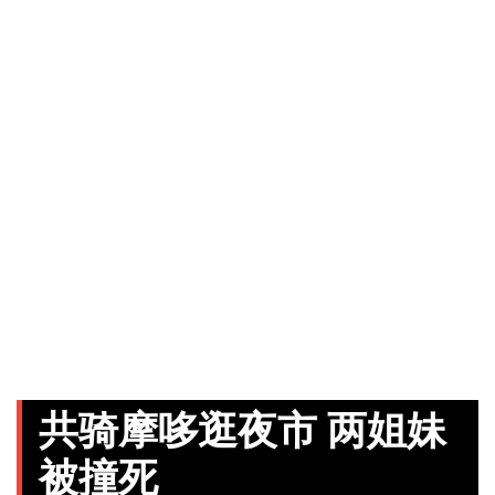
共骑摩哆逛夜市 两姐妹
被撞死