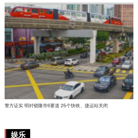
警方证实 明封锁隆市6要道 25个快铁、捷运站关闭
娱乐