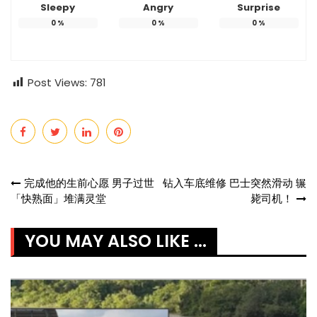
Sleepy
Angry
Surprise
0
%
0
%
0
%
Post Views:
781
Post
完成他的生前心愿 男子过世
钻入车底维修 巴士突然滑动 辗
「快熟面」堆满灵堂
毙司机！
navigation
YOU MAY ALSO LIKE ...