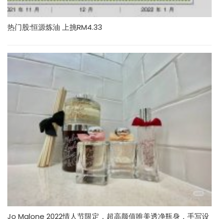
热门股:恒源炼油 上挑RM4.33
Jo Malone 2022情人节限定，超高颜值唯美透净瓶身，手写设