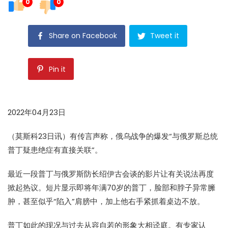
0
0
Share on Facebook
Tweet it
Pin it
2022年04月23日
（莫斯科23日讯）有传言声称，俄乌战争的爆发“与俄罗斯总统
普丁疑患绝症有直接关联”。
最近一段普丁与俄罗斯防长绍伊古会谈的影片让有关说法再度
掀起热议。短片显示即将年满70岁的普丁，脸部和脖子异常臃
肿，甚至似乎“陷入”肩膀中，加上他右手紧抓着桌边不放。
普丁如此的现况与过去从容自若的形象大相迳庭。有专家认