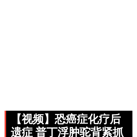
【视频】恐癌症化疗后
遗症 普丁浮肿驼背紧抓