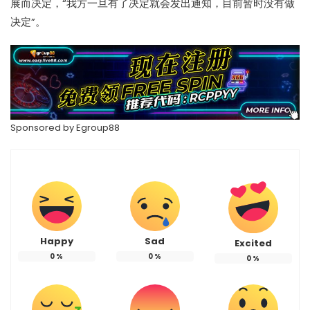
展而决定，“我方一旦有了决定就会发出通知，目前暂时没有做
决定”。
Sponsored by Egroup88
Happy
Sad
Excited
0
%
0
%
0
%