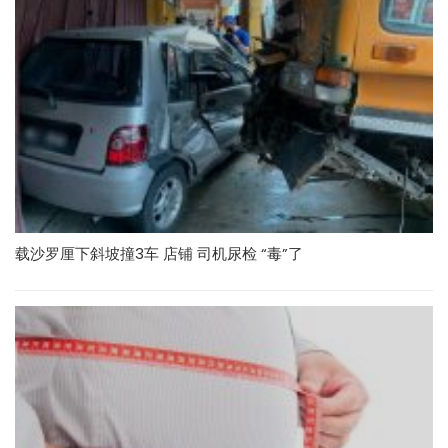
载沙罗厘下斜坡撞3车 店铺 司机尿检 “毒”了