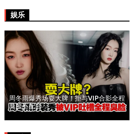
娱乐
周冬雨爆秀场耍大牌！拒与VIP合影全程
臭脸不配合