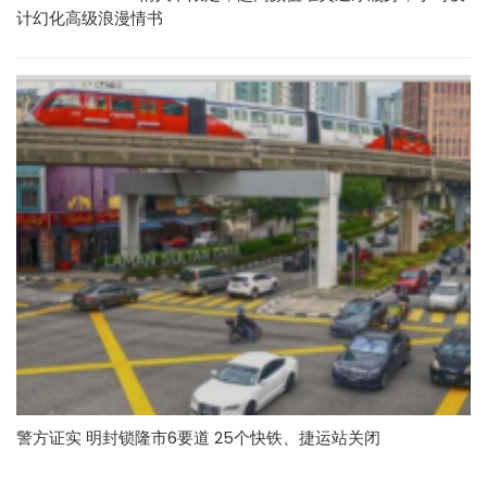
计幻化高级浪漫情书
警方证实 明封锁隆市6要道 25个快铁、捷运站关闭