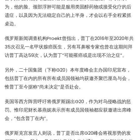
为，他的脸、颈部浮肿可能是服用类固醇药物或接受化疗的后
遗症，以及因为无法稳定自己的上半身，才会以右手全程紧抓
桌边。
俄罗斯新闻调查机构Proekt曾指出，普丁在2016年至2020年共
35次召见一名甲状腺癌医生，另有耳鼻喉专家也曾在这期间拜
访普丁高达59次，认为普丁“可能罹癌或是出现不治之症”。
另外，二十国集团（下称G20）本年度峰会主办国印尼宣布，
包括普丁在内的所有所有成员国领袖均获邀齐聚巴厘岛与会，
惟普丁至今据称“尚未决定”是否赴会。
美国等西方阵营呼吁将俄罗斯踢出G20，作为对乌侵略战的惩
罚。惟印尼财长慕燕妮表示所有成员国领袖都应获邀请出席峰
会，“包含普丁在内”。
俄罗斯克宫发言人则说，普丁是否出席G20峰会将视形势的发