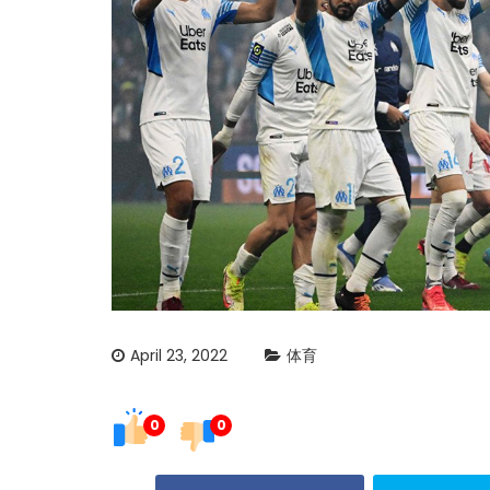
April 23, 2022
体育
0
0