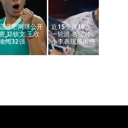
奥斯汀网球赛｜
近15个月10次
王雅繁袁悦会师
黄智勇
一轮游 名宿对
4强 中国锁定女
治背伤 
小李表现感困惑
单4强门票
英赛和
体育
体育
迈亚密网球公开赛 郑钦文 王欣瑜闯
近15个
2强
表现感
March 22, 2024
March 7, 