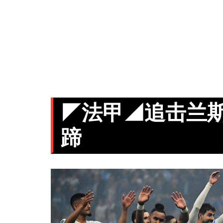
◤法甲◢追击兰斯
蹄