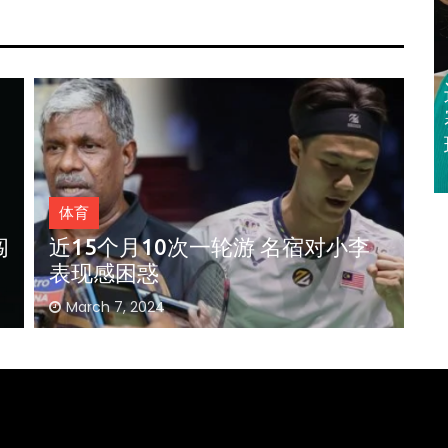
迈亚密网球公开
赛 郑钦文 王欣
瑜闯32强
体育
奥斯汀网球赛｜ 王雅繁袁悦会师4
强 中国锁定女单4强门票
3
February 29, 2024