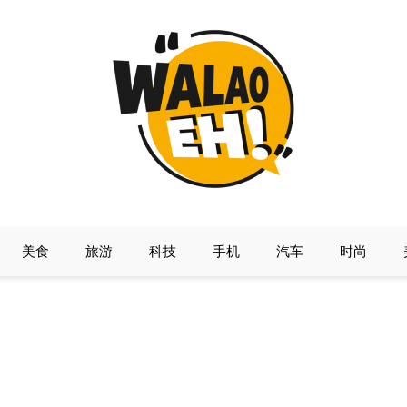
美食
旅游
科技
手机
汽车
时尚