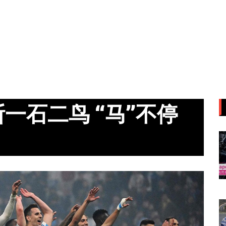
一石二鸟 “马”不停