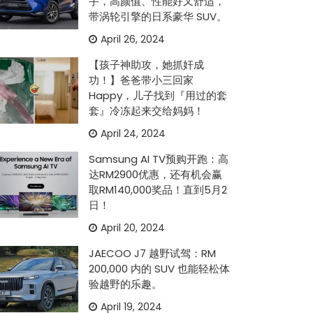
手，高颜值、性能好又舒适，
带涡轮引擎的日系豪华 SUV。
April 26, 2024
【孩子神助攻，她抓奸成
功！】爸爸带小三回家
Happy，儿子找到『用过的套
套』冷冻起来交给妈妈！
April 24, 2024
Samsung AI TV预购开跑：高
达RM2900优惠，还有机会赢
取RM140,000奖品！直到5月2
日！
April 20, 2024
JAECOO J7 越野试驾：RM
200,000 内的 SUV 也能轻松体
验越野的乐趣。
April 19, 2024