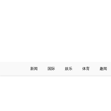
Skip
to
content
新闻
国际
娱乐
体育
趣闻