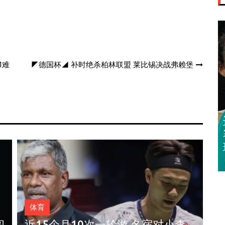
1难
◤德国杯◢ 补时绝杀柏林联盟 莱比锡决战弗赖堡
迈亚密网球公开
赛 郑钦文 王欣
瑜闯32强
体育
奥斯汀网球赛｜ 王雅繁袁悦会师4