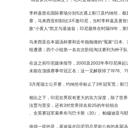
李梓嘉曾在国际赛场分别5次遇上靳汀及约纳坦，都是
赛，马来西亚8强0比3不敌印尼，当时李梓嘉及黄
敌“小黄人”凯文与基迪翁；印尼最终在时隔19年，第
马来西亚在本届汤杯赛和近年痴痴缠的“冤家”日本
组遭遇；四个小组第一名在次阶段淘汰赛列为种子队
在这之前印尼媒体报导，2000及2002年率印尼
未能在顶级赛事夺冠正名；这一见解获得了1976、
3月尾瑞士公开赛，约纳坦夺标止了3年冠军荒；靳汀
相比之下，印尼在男双有更大的实力深度，除了世界
法贾与里安，还有3对世界排名前25的年轻组合
、全英赛冠军索希布与巴卡斯（20）、帕穆迪亚与耶
值得一提的是，基迪翁在印尼羽总早前公布的本届汤