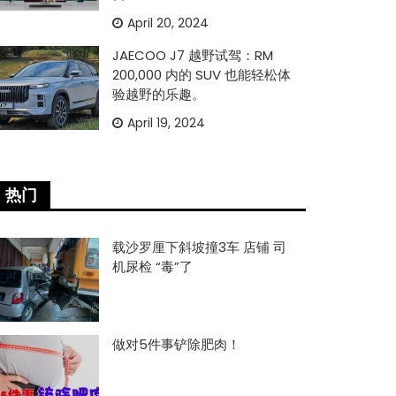
April 20, 2024
JAECOO J7 越野试驾：RM
200,000 内的 SUV 也能轻松体
验越野的乐趣。
April 19, 2024
热门
载沙罗厘下斜坡撞3车 店铺 司
机尿检 “毒”了
做对5件事铲除肥肉！