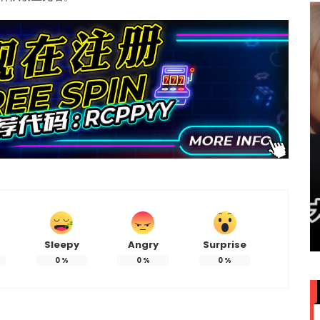
赞大马
IU大马演唱会票价来了！最贵
VVIP门票RM949
Sleepy
Angry
Surprise
0
%
0
%
0
%