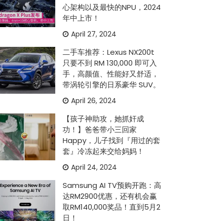
心架构以及最快的NPU，2024
年中上市！
April 27, 2024
二手车推荐：Lexus NX200t
只要不到 RM 130,000 即可入
手，高颜值、性能好又舒适，
带涡轮引擎的日系豪华 SUV。
April 26, 2024
【孩子神助攻，她抓奸成
功！】爸爸带小三回家
Happy，儿子找到『用过的套
套』冷冻起来交给妈妈！
April 24, 2024
Samsung AI TV预购开跑：高
达RM2900优惠，还有机会赢
取RM140,000奖品！直到5月2
日！