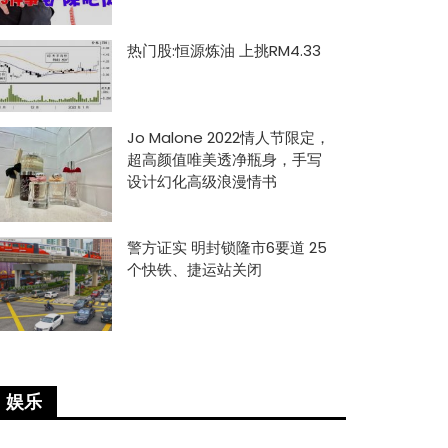
热门股:恒源炼油 上挑RM4.33
Jo Malone 2022情人节限定，
超高颜值唯美透净瓶身，手写
设计幻化高级浪漫情书
警方证实 明封锁隆市6要道 25
个快铁、捷运站关闭
娱乐