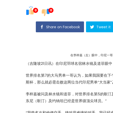
0
0
Share on Facebook
Tweet it
在李梓嘉（左）眼中，印尼一哥
（吉隆坡21日讯）在印尼羽球名宿林水镜及道菲眼
世界排名第7的大马男单一哥认为，如果我国要在下
斯杯，那么就必需击败这两位当代印尼男单“大当家”及
李梓嘉被问及林水镜和道菲，对世界排名第5的靳汀
东尼（靳汀）及约纳坦已经是世界级顶尖球员。”
“我曾多次和他俩交手，绝对是难缠的对手。我已经