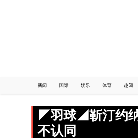
Skip
to
content
新闻
国际
娱乐
体育
趣闻
◤羽球◢靳汀约纳
不认同