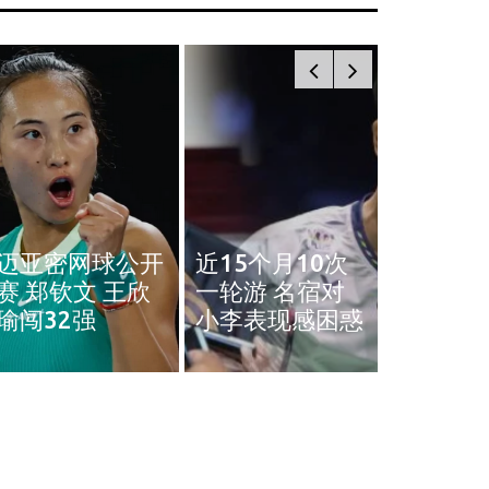
奥斯汀网球赛｜
近15个月10次
王雅繁袁悦会师
黄智勇
一轮游 名宿对
4强 中国锁定女
治背伤 
小李表现感困惑
单4强门票
英赛和
体育
体育
迈亚密网球公开赛 郑钦文 王欣瑜闯
近15个