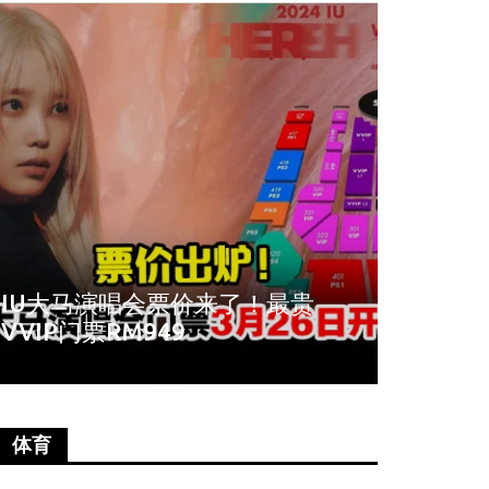
周冬雨爆秀场耍大牌！拒与VIP合
《唐人
影全程臭脸不配合
尚语贤
体育