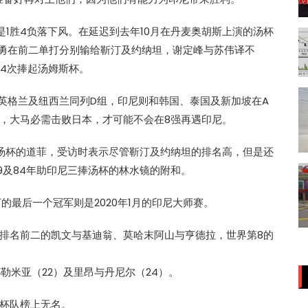
1胜4负落下风。在延迟到去年10月在丹麦奥胡斯上演的汤杯
智勇在前二单打分别输给靳汀及约纳坦，谢定峰与苏伟译不
14次捧起汤姆斯杯。
、英格兰及纽西兰同列D组，印尼则和韩国、泰国及新加坡在A
，大马必需击败日本，才可能不会在8强再遇印尼。
捧起汤杯的道菲，受访时表示尽管靳汀及约纳坦的排名高，但是还
79及84年助印尼三捧汤杯的林水镜的附和。
的最后一个冠军则是2020年1月的印尼大师赛。
排名前二的凯文与基迪翁、莫哈末阿山与亨德拉，世界第8的
勒米亚（22）及里昂与丹尼尔（24）。
杯队榜上无名。