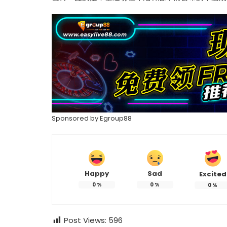
Sponsored by
Egroup88
热辣滚烫》3
苏永康将邀歌迷上台合唱！
映！
肉骨茶“全世界最好吃”
Happy
Sad
Excited
0
%
0
%
0
%
Post Views:
596