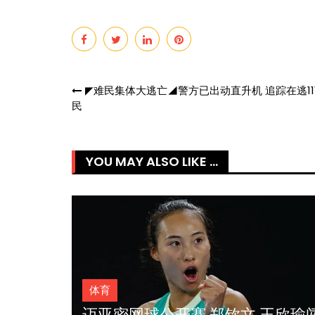
Post
◤难民集体大逃亡◢警方已出动直升机 追踪在逃11
民
navigation
YOU MAY ALSO LIKE ...
体育
王欣瑜闯
近15个月10次一轮游 名宿对小李