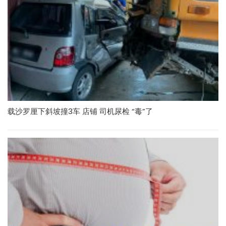
载沙罗厘下斜坡撞3车 店铺 司机尿检 “毒”了