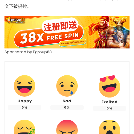
文下被提控。
Sponsored by
Egroup88
Happy
Sad
Excited
0
%
0
%
0
%