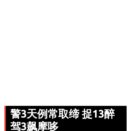
警3天例常取缔 捉13醉
驾3飙摩哆