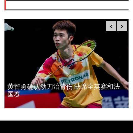
黄智勇确认动刀治背伤 缺席全英赛和法
国赛