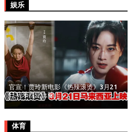
娱乐
官宣！贾玲新电影《热辣滚烫》3月21
日马来西亚上映！
体育