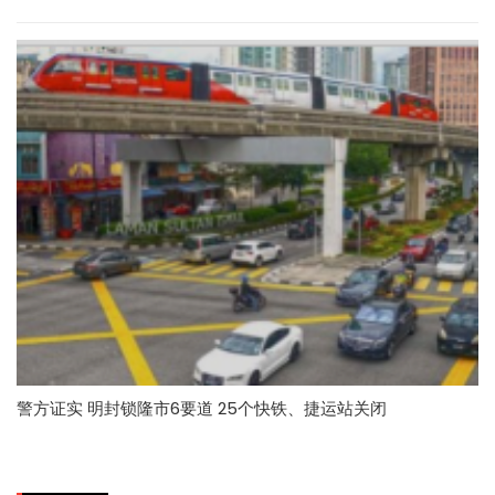
警方证实 明封锁隆市6要道 25个快铁、捷运站关闭