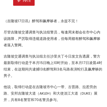
Pin it
（吉隆坡17日讯）醉驾和飙摩哆者，永捉不完！
尽管吉隆坡交通调查与执法组警员，每逢周末都会在市中心内
设路障，严厉取缔违规道路使用者，但每周都有醉驾和飙摩哆
者落入警网。
吉隆坡交通调查与执法组主任沙里夫丁今日发文告透露，警方
最新取缔行动是于本月15日晚上10时开始，至本月17日凌晨4时
结束，在这期间共逮捕13名醉驾和3名马路表演蛇行及飙摩哆的
男子。
他说，取缔行动是在吉隆坡市中心一带、古晋路、拉惹劳勿
路、安邦吉隆坡大道（AKLEH）和大使淡江大道（DUKE）展
开，共有8名警官和70名警员参与。