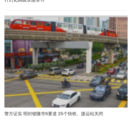
警方证实 明封锁隆市6要道 25个快铁、捷运站关闭