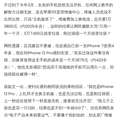
不过到了今年3月，女友的手机忽然无法开机，任何网上教学的
解救方法都无效，送去苹果101直营维修中心，维修人员也说不
出所以然，只说“主机板坏了”，维修费加上换电池，总共要1万
3800元（约2025令吉），这样的结果让网民傻眼大骂“只用一
年一个月，3万7400元就变垃圾，刚过保固一个月就变垃圾？
网民透露，店员建议不要修，但反观自己前一支iPhone 7使用4
年多，现在对iPhone 12 Pro感到失望，“其实过保这件事没有
错，但换算使用这支手机的成本是一个月2876元（约422令
吉）”，他也无奈感叹“想说买个高规格的手机可以用久一点，却
搞得跟在赌博一样”。
该贴文一出，便钓出遇到相同状况的果粉回应，“我也是iPhone
12 Pro，上礼拜才去换主机板，也是无法过电，也是刚过保固，
上一秒还在使用下一秒直接关机，接著就无法开启”、“我儿子之
前也是买一只12的，结果也是不到一年就GG了”。但也有网民表
示“电子产品本来就看运气，不要像个怨妇似的，别去原厂维修