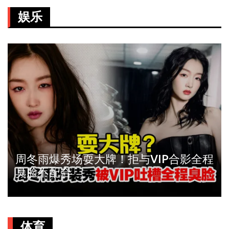
娱乐
周冬雨爆秀场耍大牌！拒与VIP合影全程
臭脸不配合
体育