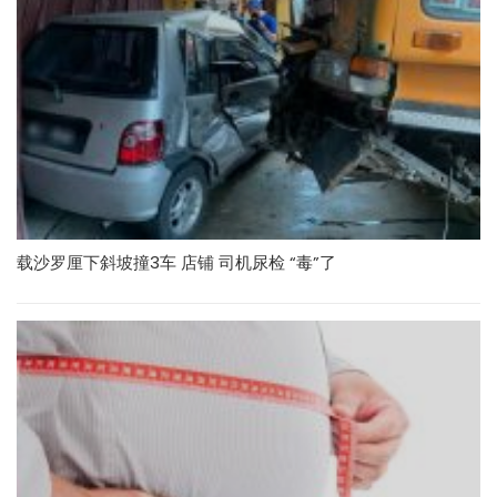
载沙罗厘下斜坡撞3车 店铺 司机尿检 “毒”了