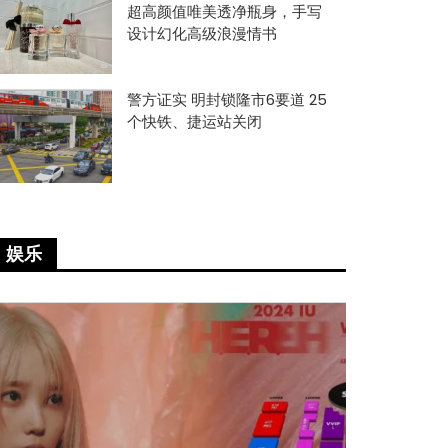
超高颜值唯美透净瓶身，手写
设计幻化高级浪漫情书
警方证实 明封锁隆市6要道 25
个快铁、捷运站关闭
娱乐