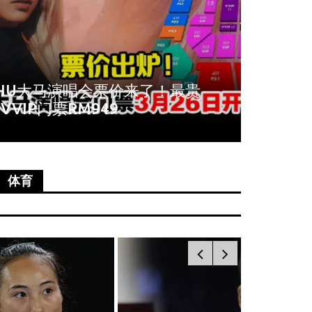
周冬雨爆秀场耍大牌！拒与VIP合
《唐人
影全程臭脸不配合
尚语贤
体育