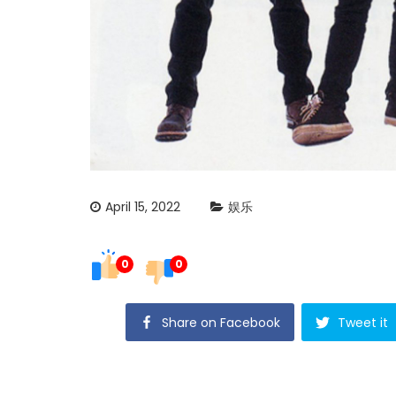
April 15, 2022
娱乐
0
0
Share on Facebook
Tweet it