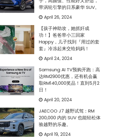
手，高颜值、性能好又舒适，
带涡轮引擎的日系豪华 SUV。
April 26, 2024
【孩子神助攻，她抓奸成
功！】爸爸带小三回家
Happy，儿子找到『用过的套
套』冷冻起来交给妈妈！
April 24, 2024
Samsung AI TV预购开跑：高
达RM2900优惠，还有机会赢
取RM140,000奖品！直到5月2
日！
April 20, 2024
JAECOO J7 越野试驾：RM
200,000 内的 SUV 也能轻松体
验越野的乐趣。
April 19, 2024