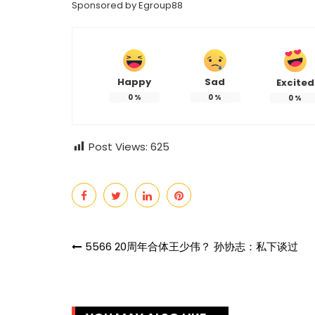
Sponsored by
Egroup88
Happy
Sad
Excited
热辣滚烫》3
苏永康将邀歌迷上台合唱！
0
%
0
%
0
%
映！
肉骨茶“全世界最好吃”
Post Views:
625
Post
5566 20周年合体王少伟？ 孙协志：私下谈过
navigation