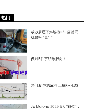
热门
载沙罗厘下斜坡撞3车 店铺 司
机尿检 “毒”了
做对5件事铲除肥肉！
热门股:恒源炼油 上挑RM4.33
Jo Malone 2022情人节限定，