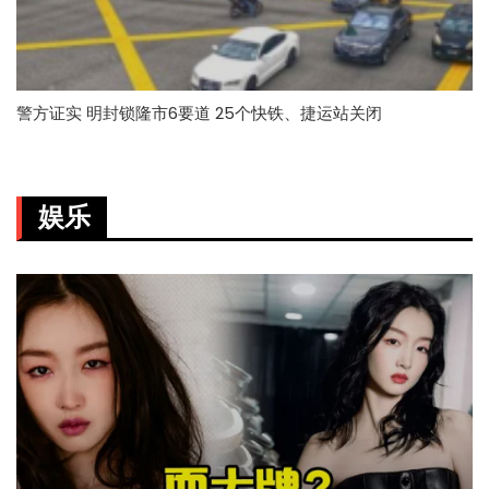
警方证实 明封锁隆市6要道 25个快铁、捷运站关闭
娱乐