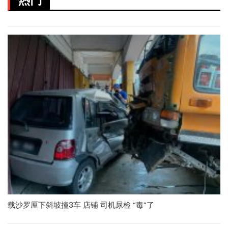
载沙罗厘下斜坡撞3车 店铺 司机尿检 “毒”了