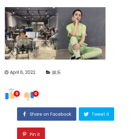
April 6, 2022
娱乐
0
0
Share on Facebook
Tweet it
Pin it