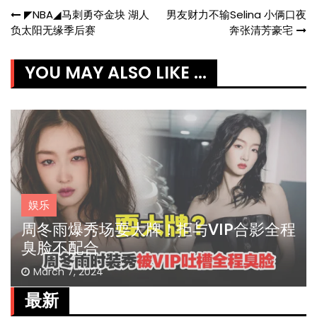
Post
◤NBA◢马刺勇夺金块 湖人
男友财力不输Selina 小俩口夜
负太阳无缘季后赛
奔张清芳豪宅
navigation
YOU MAY ALSO LIKE ...
娱乐
周冬雨爆秀场耍大牌！拒与VIP合影全程
臭脸不配合
March 7, 2024
最新