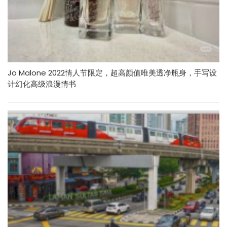
Jo Malone 2022情人节限定，超高颜值唯美透净瓶身，手写设
计幻化高级浪漫情书