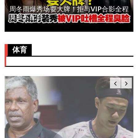
周冬雨爆秀场耍大牌！拒与VIP合影全程
臭脸不配合
体育