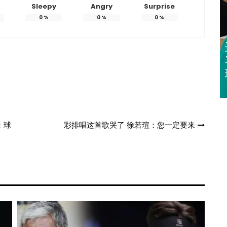
Sleepy
Angry
Surprise
0
%
0
%
0
%
迈亚密网球公开
赛 郑钦文 王欣
瑜闯32强
：球
彩排唱这首歌哭了 徐若瑄：您一定要来