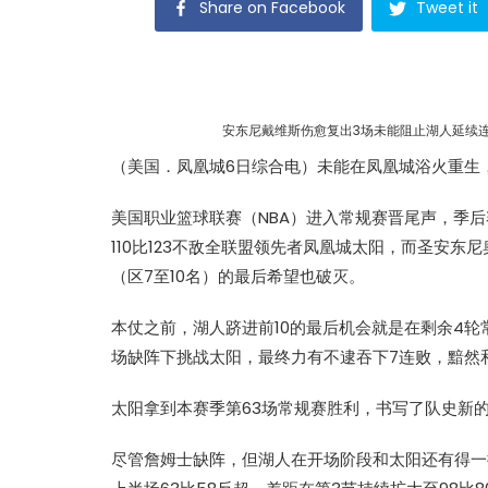
Share on Facebook
Tweet it
安东尼戴维斯伤愈复出3场未能阻止湖人延续
（美国．凤凰城6日综合电）未能在凤凰城浴火重生
美国职业篮球联赛（NBA）进入常规赛晋尾声，季
110比123不敌全联盟领先者凤凰城太阳，而圣安东
（区7至10名）的最后希望也破灭。
本仗之前，湖人跻进前10的最后机会就是在剩余4
场缺阵下挑战太阳，最终力有不逮吞下7连败，黯然
太阳拿到本赛季第63场常规赛胜利，书写了队史新
尽管詹姆士缺阵，但湖人在开场阶段和太阳还有得一