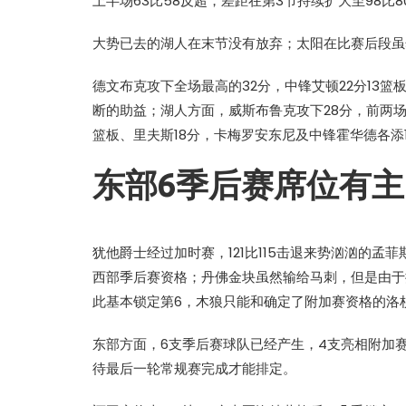
上半场63比58反超，差距在第3节持续扩大至98比8
大势已去的湖人在末节没有放弃；太阳在比赛后段虽
德文布克攻下全场最高的32分，中锋艾顿22分13篮
断的助益；湖人方面，威斯布鲁克攻下28分，前两场复
篮板、里夫斯18分，卡梅罗安东尼及中锋霍华德各添
东部6季后赛席位有主
犹他爵士经过加时赛，121比115击退来势汹汹的
西部季后赛资格；丹佛金块虽然输给马刺，但是由于排
此基本锁定第6，木狼只能和确定了附加赛资格的洛
东部方面，6支季后赛球队已经产生，4支亮相附加
待最后一轮常规赛完成才能排定。