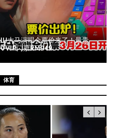
周冬雨爆秀场耍大牌！拒与VIP合
《唐人
影全程臭脸不配合
尚语贤
体育