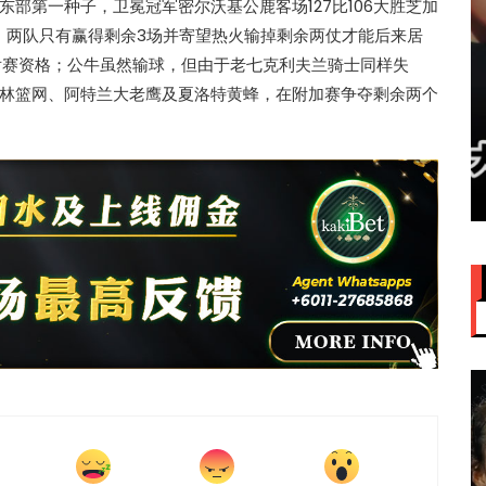
了东部第一种子，卫冕冠军密尔沃基公鹿客场127比106大胜芝加
），两队只有赢得剩余3场并寄望热火输掉剩余两仗才能后来居
后赛资格；公牛虽然输球，但由于老七克利夫兰骑士同样失
林篮网、阿特兰大老鹰及夏洛特黄蜂，在附加赛争夺剩余两个
赞大马
IU大马演唱会票价来了！最贵
VVIP门票RM949