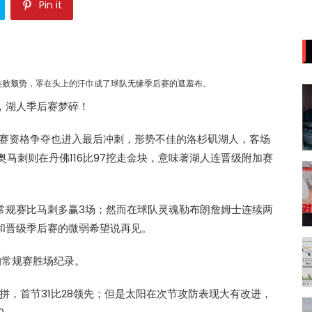
Pin it
连败颓势，罩在头上的汗巾成了球队无缘季后赛的遮羞布。
，湖人季后赛梦碎！
后赛资格争夺也进入最后冲刺，形势不佳的洛杉矶湖人，客场
尼奥马刺则在丹佛116比97挖走金块，意味著湖人连晋级附加赛
轮常规赛比马刺多赢3场；然而在球队灵魂勒布朗詹姆士连续两
和晋级季后赛的微弱希望说再见。
的常规赛胜场纪录。
拼，首节31比28领先；但是太阳在次节攻防表现大有改进，