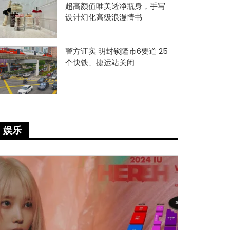
超高颜值唯美透净瓶身，手写
设计幻化高级浪漫情书
警方证实 明封锁隆市6要道 25
个快铁、捷运站关闭
娱乐