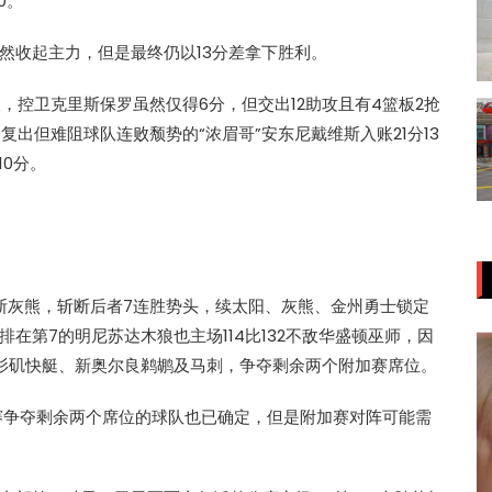
0。
然收起主力，但是最终仍以13分差拿下胜利。
板，控卫克里斯保罗虽然仅得6分，但交出12助攻且有4篮板2抢
出但难阻球队连败颓势的“浓眉哥”安东尼戴维斯入账21分13
10分。
孟菲斯灰熊，斩断后者7连胜势头，续太阳、灰熊、金州勇士锁定
在第7的明尼苏达木狼也主场114比132不敌华盛顿巫师，因
杉矶快艇、新奥尔良鹈鹕及马刺，争夺剩余两个附加赛席位。
赛争夺剩余两个席位的球队也已确定，但是附加赛对阵可能需