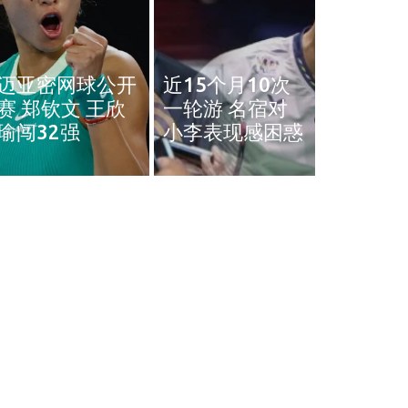
奥斯汀网球赛｜
近15个月10次
王雅繁袁悦会师
黄智勇
一轮游 名宿对
4强 中国锁定女
治背伤 
小李表现感困惑
单4强门票
英赛和