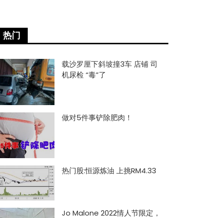
热门
载沙罗厘下斜坡撞3车 店铺 司
机尿检 “毒”了
做对5件事铲除肥肉！
热门股:恒源炼油 上挑RM4.33
Jo Malone 2022情人节限定，