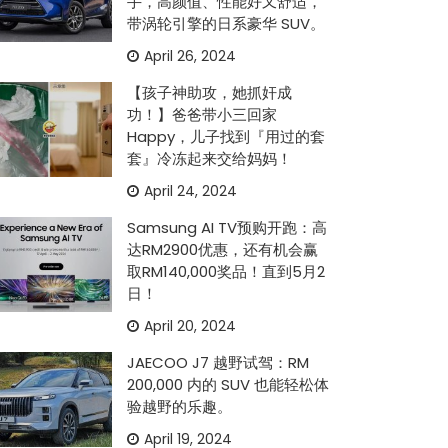
手，高颜值、性能好又舒适，
带涡轮引擎的日系豪华 SUV。
April 26, 2024
【孩子神助攻，她抓奸成
功！】爸爸带小三回家
Happy，儿子找到『用过的套
套』冷冻起来交给妈妈！
April 24, 2024
Samsung AI TV预购开跑：高
达RM2900优惠，还有机会赢
取RM140,000奖品！直到5月2
日！
April 20, 2024
JAECOO J7 越野试驾：RM
200,000 内的 SUV 也能轻松体
验越野的乐趣。
April 19, 2024