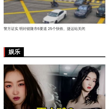
警方证实 明封锁隆市6要道 25个快铁、捷运站关闭
娱乐