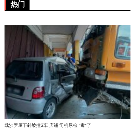
热门
载沙罗厘下斜坡撞3车 店铺 司机尿检 “毒”了