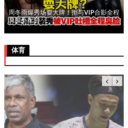
周冬雨爆秀场耍大牌！拒与VIP合影全程
臭脸不配合
体育