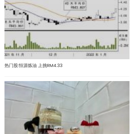
热门股:恒源炼油 上挑RM4.33