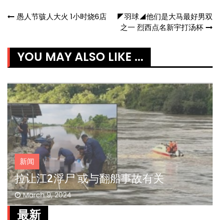
Post
愚人节骇人大火 1小时烧6店
◤羽球◢他们是大马最好男双
之一 烈西点名新宇打汤杯
navigation
YOU MAY ALSO LIKE ...
新闻
拉让江2浮尸 或与翻船事故有关
March 9, 2024
最新