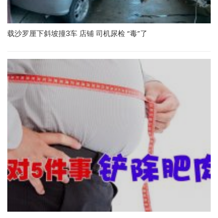
载沙罗厘下斜坡撞3车 店铺 司机尿检 “毒”了