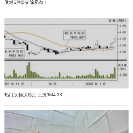
做对5件事铲除肥肉！
热门股:恒源炼油 上挑RM4.33