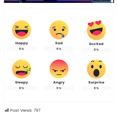
Happy
Sad
Excited
0
%
0
%
0
%
Sleepy
Angry
Surprise
0
%
0
%
0
%
Post Views:
797