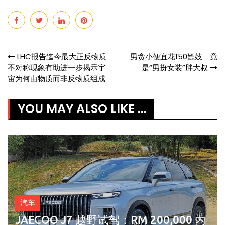
Post
LHC报告迄今最大正反物质
男贪小便宜花150嫖妓 竟
不对称现象有助进一步揭示宇
是“男扮女装”胖大叔
navigation
宙为何由物质而非反物质组成
YOU MAY ALSO LIKE ...
汽车
JAECOO J7 越野试驾：RM 200,000 内