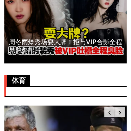
周冬雨爆秀场耍大牌！拒与VIP合影全程
臭脸不配合
体育