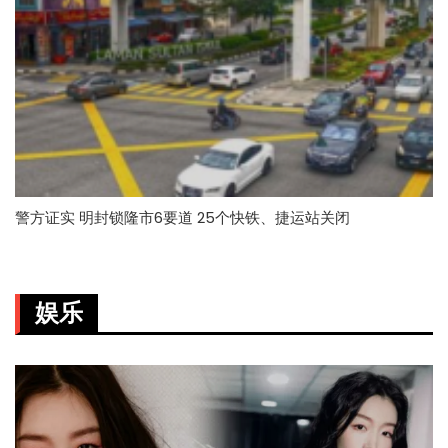
警方证实 明封锁隆市6要道 25个快铁、捷运站关闭
娱乐